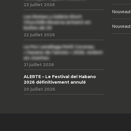
23 juillet 2026
Nouveaut
Les Romeo y Julieta Short
Churchills Reserva arrivent en
Nouveaut
boîtes de 20
22 juillet 2026
Le Por Larrañaga Petit Coronas,
« havane de l’année » 2026, revient
en civettes
21 juillet 2026
ALERTE – Le Festival del Habano
2026 définitivement annulé
20 juillet 2026