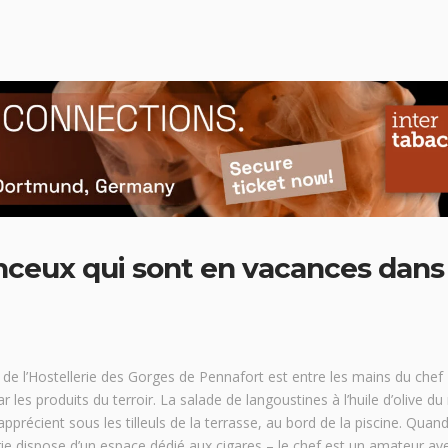
nceux qui sont en vacances dans 
 de l’Hostellerie des Gorges de Pennafort est entre les mains du chef 
r les produits du terroir. La salade de langoustines à l’huile d’olive du
’apprécient sous les tilleuls de la terrasse, au bord de la piscine. Quand
ie dispose d’un espace dédié aux cigares – le chef est un amateur aver