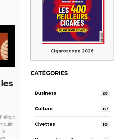
Cigaroscope 2026
CATÉGORIES
les
Business
233
Culture
157
Philippe
 moulin
Civettes
103
 le
ti.