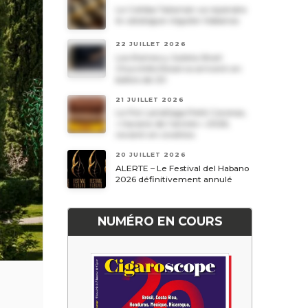
Le Cohiba Talismán va rejoindre
le catalogue régulier Habanos
22 JUILLET 2026
Les Romeo y Julieta Short
Churchills Reserva arrivent en
boîtes de 20
21 JUILLET 2026
Le Por Larrañaga Petit Coronas,
« havane de l’année » 2026,
revient en civettes
20 JUILLET 2026
ALERTE – Le Festival del Habano
2026 définitivement annulé
NUMÉRO EN COURS