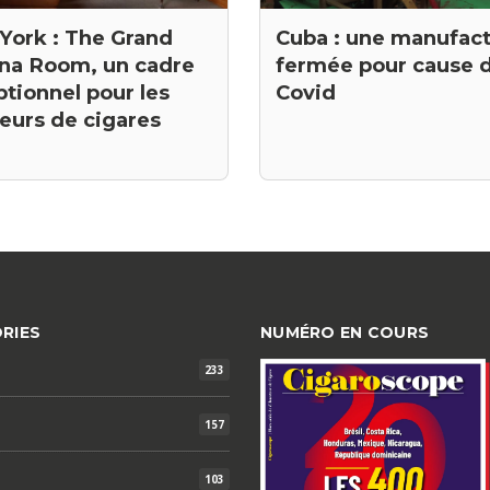
York : The Grand
Cuba : une manufac
na Room, un cadre
fermée pour cause 
tionnel pour les
Covid
eurs de cigares
RIES
NUMÉRO EN COURS
233
157
103