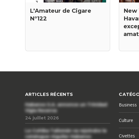
New 
L’Amateur de Cigare
Hava
N°122
excep
amat
ARTICLES RÉCENTS
CATÉGO
Habanos S.A. annonce un Trinidad
Business
Vigia Reserva
24 juillet 2026
Culture
Le Cohiba Talismán va rejoindre le
Civettes
catalogue régulier Habanos