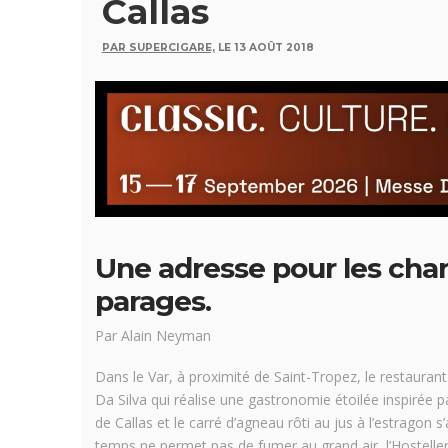
Callas
PAR SUPERCIGARE,
LE 13 AOÛT 2018
Une adresse pour les cha
parages.
Par Alain Neyman
Dans le Var, à proximité de Saint-Tropez, le restaurant
Da Silva qui réalise une gastronomie étoilée inspirée pa
de Callas et le carré d’agneau rôti au jus à l’estragon s
temps ne permet pas de fumer au grand air, l’Hosteller