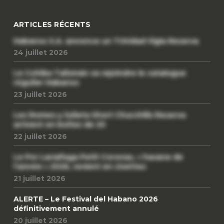
ARTICLES RÉCENTS
Habanos S.A. annonce un Trinidad Vigia Reserva
24 juillet 2026
Le Cohiba Talismán va rejoindre le catalogue
régulier Habanos
23 juillet 2026
Les Romeo y Julieta Short Churchills Reserva
arrivent en boîtes de 20
22 juillet 2026
Le Por Larrañaga Petit Coronas, « havane de
l’année » 2026, revient en civettes
21 juillet 2026
ALERTE – Le Festival del Habano 2026
définitivement annulé
20 juillet 2026