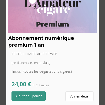
Abonnement numérique
premium 1 an
ACCÈS ILLIMITÉ AU SITE WEB
(en français et en anglais)
(inclus : toutes les dégustations cigares)
24,00
€
TTC
/ année
Ajouter au panier
Voir en détail