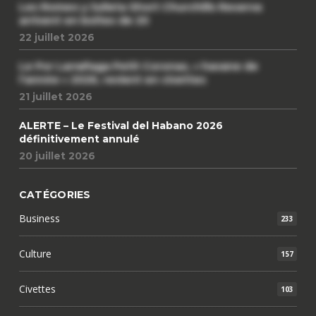
Les Romeo y Julieta Short Churchills Reserva
arrivent en boîtes de 20
22 juillet 2026
Le Por Larrañaga Petit Coronas, « havane de
l’année » 2026, revient en civettes
21 juillet 2026
ALERTE – Le Festival del Habano 2026
définitivement annulé
20 juillet 2026
CATÉGORIES
Business
233
Culture
157
Civettes
103