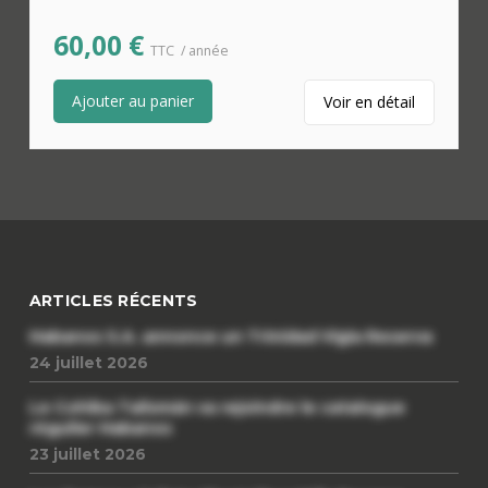
60,00
€
TTC
/ année
Ajouter au panier
Voir en détail
ARTICLES RÉCENTS
Habanos S.A. annonce un Trinidad Vigia Reserva
24 juillet 2026
Le Cohiba Talismán va rejoindre le catalogue
régulier Habanos
23 juillet 2026