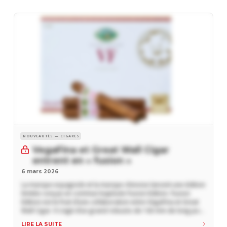
NOUVEAUTÉS — CIGARES
VegaFina et Great Wall Cigar
entrent en « fusion »
6 mars 2026
La marque espagnole et la marque chinoise lancent une édition
limitée conçue en commun baptisée Fusion Edition. Fusion
Edition est le fruit d’une collaboration entre VegaFina et Great
Wall Cigar. Il s’agit d’un grand robusto de 143 mm de long pour
un cepo de 48 composé de tabacs d’Equateur, d’Indonésie, de
LIRE LA SUITE