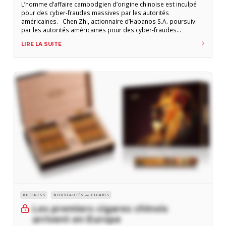
L’homme d’affaire cambodgien d’origine chinoise est inculpé
pour des cyber-fraudes massives par les autorités
américaines. Chen Zhi, actionnaire d’Habanos S.A. poursuivi
par les autorités américaines pour des cyber-fraudes
massives a été arrêté au Cambodge et extradé vers la Chine.
LIRE LA SUITE
Les autorités cambodgiennes « ont arrêté trois ressortissants
chinois, Chen Zhi, Xu Ji Liang et Shao Ji Hui, et les
BUSINESS
NOUVEAUTÉS — CIGARES
Les premiers cigares chinois
arrivent en Europe