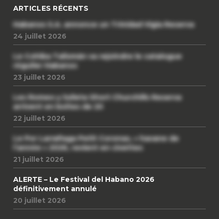
ARTICLES RÉCENTS
Habanos S.A. annonce un Trinidad Vigia Reserva
24 juillet 2026
Le Cohiba Talismán va rejoindre le catalogue
régulier Habanos
23 juillet 2026
Les Romeo y Julieta Short Churchills Reserva
arrivent en boîtes de 20
22 juillet 2026
Le Por Larrañaga Petit Coronas, « havane de
l’année » 2026, revient en civettes
21 juillet 2026
ALERTE – Le Festival del Habano 2026
définitivement annulé
20 juillet 2026