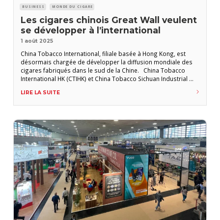
BUSINESS
MONDE DU CIGARE
Les cigares chinois Great Wall veulent
se développer à l’international
1 août 2025
China Tobacco International, filiale basée à Hong Kong, est
désormais chargée de développer la diffusion mondiale des
cigares fabriqués dans le sud de la Chine. China Tobacco
International HK (CTIHK) et China Tobacco Sichuan Industrial
Co. annoncent un accord de distribution mondiale exclusif pour
LIRE LA SUITE
les cigares Great Wall fabriqués à l’usine de cigares Great Wall
(GW) de Shifang (sud