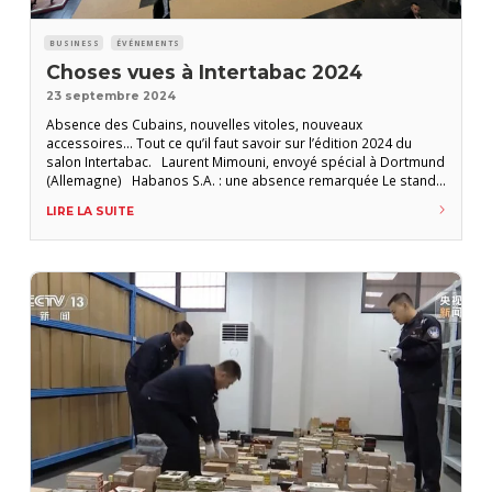
BUSINESS
ÉVÉNEMENTS
Choses vues à Intertabac 2024
23 septembre 2024
Absence des Cubains, nouvelles vitoles, nouveaux
accessoires… Tout ce qu’il faut savoir sur l’édition 2024 du
salon Intertabac. Laurent Mimouni, envoyé spécial à Dortmund
(Allemagne) Habanos S.A. : une absence remarquée Le stand
le plus commenté dans les allées du salon Intertabac de
LIRE LA SUITE
Dortmund était… un stand absent, celui de Habanos S.A. La
foire (réservée aux professionnels) s’est