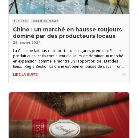
BUSINESS
MONDE DU CIGARE
Chine : un marché en hausse toujours
dominé par des producteurs locaux
29 janvier 2024
La Chine ne fait pas qu’importer des cigares premium. Elle en
produit aussi et ils continuent d’ailleurs de dominer un marché
en expansion, comme le montre un rapport officiel. État des
lieux. Régis Besko La Chine est bien en passe de devenir un
nouvel eldorado pour le monde du cigare premium. Mais si
LIRE LA SUITE
Cuba et les autres pays