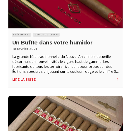
ÉVÉNEMENTS
MONDE DU CIGARE
Un Buffle dans votre humidor
10 février 2021
La grande fête traditionnelle du Nouvel An chinois accueille
désormais un nouvel invité : le cigare haut de gamme. Les
fabricants de tous les terroirs rivalisent pour proposer des
Éditions spéciales en jouant sur la couleur rouge et le chiffre 8,
symboles de chance et de prospérité pour les Chinois du
LIRE LA SUITE
monde entier. Pierre-Marie Giraud C’est d’ordinaire la plus
grande migration