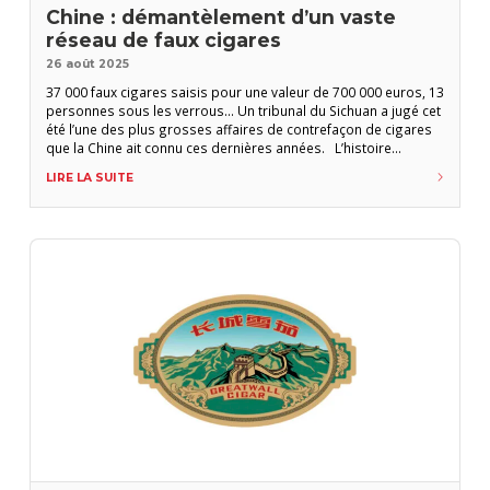
Chine : démantèlement d’un vaste
réseau de faux cigares
26 août 2025
37 000 faux cigares saisis pour une valeur de 700 000 euros, 13
personnes sous les verrous… Un tribunal du Sichuan a jugé cet
été l’une des plus grosses affaires de contrefaçon de cigares
que la Chine ait connu ces dernières années. L’histoire
commence de manière incroyable, en mars 2023, au cours de
LIRE LA SUITE
l’inspection de routine d’un relais-colis du