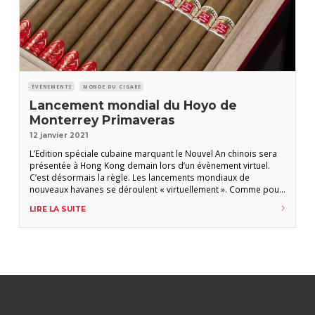
ÉVÉNEMENTS
MONDE DU CIGARE
Lancement mondial du Hoyo de
Monterrey Primaveras
12 janvier 2021
L’Edition spéciale cubaine marquant le Nouvel An chinois sera
présentée à Hong Kong demain lors d’un évènement virtuel.
C’est désormais la règle. Les lancements mondiaux de
nouveaux havanes se déroulent « virtuellement ». Comme pour
le Ramon Allones Allones N° 2 EL 2019 et le H. Upmann
LIRE LA SUITE
Connossieur N° 2, le Primaveras de Hoyo de Monterrey sera
dévoilé mercredi 13 janvier 2021