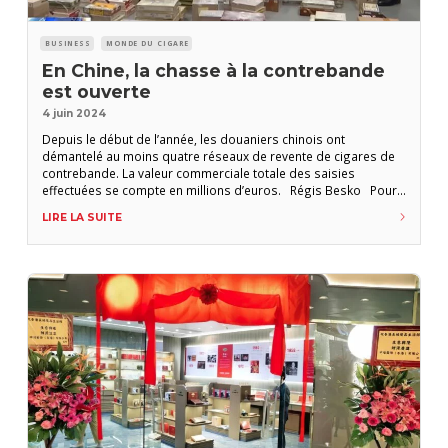
BUSINESS
MONDE DU CIGARE
En Chine, la chasse à la contrebande
est ouverte
4 juin 2024
Depuis le début de l’année, les douaniers chinois ont
démantelé au moins quatre réseaux de revente de cigares de
contrebande. La valeur commerciale totale des saisies
effectuées se compte en millions d’euros. Régis Besko Pour
la plupart des aficionados, la Chine est accusée de tous les
LIRE LA SUITE
maux. Notamment parce qu’elle siphonnerait un marché du
cigare cubain déjà exsangue