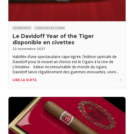
ÉVÉNEMENTS
L'AMATEUR DE CIGARE
Le Davidoff Year of the Tiger
disponible en civettes
22 novembre 2021
Habillée d’une spectaculaire cape tigrée, l’édition spéciale de
Davidoff pour le nouvel an chinois est le Cigare à la Une de
L’Amateur. Valeur incontournable du monde du cigare,
Davidoff lance régulièrement des gammes innovantes, voire
surprenantes, composées de tabacs exceptionnels. Cette
LIRE LA SUITE
nouvelle Édition limitée célébrant le nouvel an chinois à venir en
est la parfaite illustration. Nous avions bien