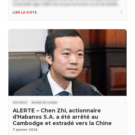
Great Wall Cigar (GWC) de ne pas lui trouver un air de famille
avec le BHK 58, la plus prestigieuse vitole cubaine présentée en
LIRE LA SUITE
2025 au Festival del
BUSINESS
MONDE DU CIGARE
ALERTE – Chen Zhi, actionnaire
d’Habanos S.A. a été arrêté au
Cambodge et extradé vers la Chine
7 janvier 2026