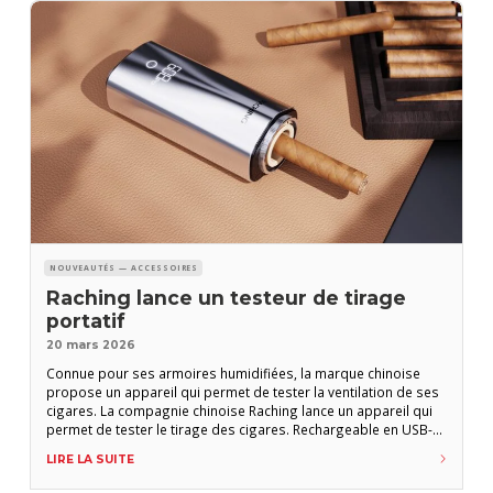
NOUVEAUTÉS — ACCESSOIRES
Raching lance un testeur de tirage
portatif
20 mars 2026
Connue pour ses armoires humidifiées, la marque chinoise
propose un appareil qui permet de tester la ventilation de ses
cigares. La compagnie chinoise Raching lance un appareil qui
permet de tester le tirage des cigares. Rechargeable en USB-C,
doté d’un écran digital, le Raching Portable Draw Resistance
LIRE LA SUITE
Tester simule le tirage sur un cigare décapité et donne un
résultat en