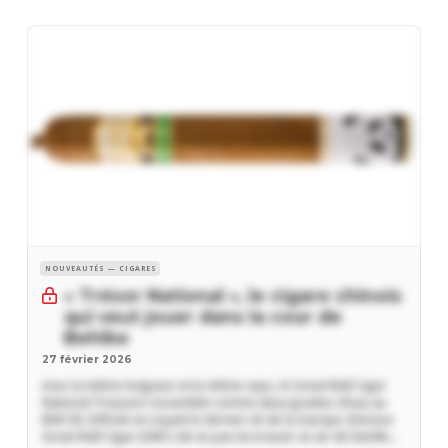
NOUVEAUTÉS — CIGARES
« Trésor National », le cigare chinois
qui veut jouer dans la cour de
Behike
27 février 2026
Avec la même longueur et le même cepo, le Great Wall Cigar
National Treasure ressemble comme deux gouttes d’eau au
BHK 58. Difficile en voyant le dernier né de la marque chinoise
Great Wall Cigar (GWC) de ne pas lui trouver un air de famille