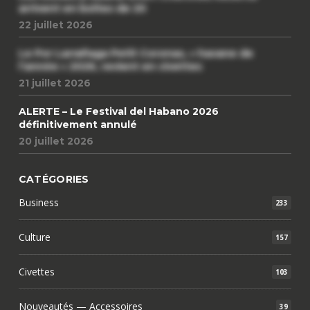
arrivent en boîtes de 20
22 juillet 2026
Le Por Larrañaga Petit Coronas, « havane de
l’année » 2026, revient en civettes
21 juillet 2026
ALERTE – Le Festival del Habano 2026
définitivement annulé
20 juillet 2026
CATÉGORIES
Business
233
Culture
157
Civettes
103
Nouveautés — Accessoires
39