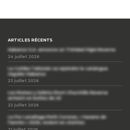
ARTICLES RÉCENTS
Habanos S.A. annonce un Trinidad Vigia Reserva
24 juillet 2026
Le Cohiba Talismán va rejoindre le catalogue
régulier Habanos
23 juillet 2026
Les Romeo y Julieta Short Churchills Reserva
arrivent en boîtes de 20
22 juillet 2026
Le Por Larrañaga Petit Coronas, « havane de
l’année » 2026, revient en civettes
21 juillet 2026