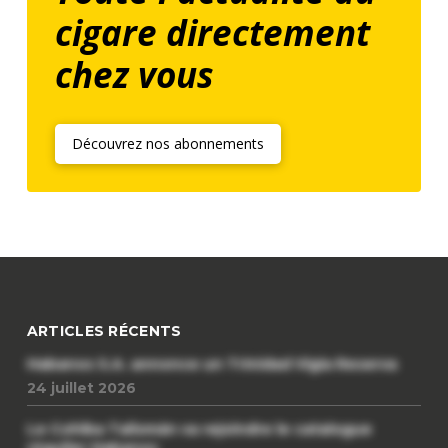
cigare directement
chez vous
Découvrez nos abonnements
ARTICLES RÉCENTS
Habanos S.A. annonce un Trinidad Vigia Reserva
24 juillet 2026
Le Cohiba Talismán va rejoindre le catalogue