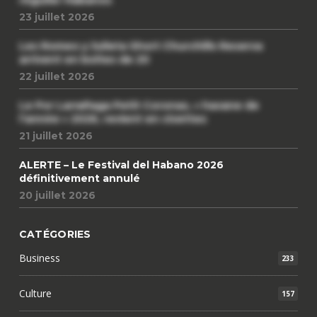
régulier Habanos
23 juillet 2026
Les Romeo y Julieta Short Churchills Reserva
arrivent en boîtes de 20
22 juillet 2026
Le Por Larrañaga Petit Coronas, « havane de
l’année » 2026, revient en civettes
21 juillet 2026
ALERTE – Le Festival del Habano 2026
définitivement annulé
20 juillet 2026
CATÉGORIES
Business
233
Culture
157