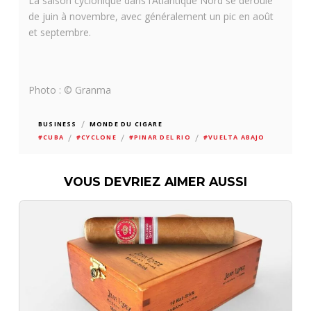
La saison cyclonique dans l’Atlantique Nord se déroule
de juin à novembre, avec généralement un pic en août
et septembre.
Photo : © Granma
/
BUSINESS
MONDE DU CIGARE
/
/
/
#CUBA
#CYCLONE
#PINAR DEL RIO
#VUELTA ABAJO
VOUS DEVRIEZ AIMER AUSSI