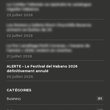
Le Cohiba Talismán va rejoindre le catalogue
régulier Habanos
23 juillet 2026
Les Romeo y Julieta Short Churchills Reserva
arrivent en boîtes de 20
22 juillet 2026
Le Por Larrañaga Petit Coronas, « havane de
l’année » 2026, revient en civettes
21 juillet 2026
ALERTE – Le Festival del Habano 2026
définitivement annulé
20 juillet 2026
CATÉGORIES
Business
233