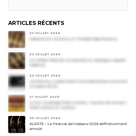
ARTICLES RÉCENTS
24 JUILLET 2026
Habanos S.A. annonce un Trinidad Vigia Reserva
23 JUILLET 2026
Le Cohiba Talismán va rejoindre le catalogue régulier
Habanos
22 JUILLET 2026
Les Romeo y Julieta Short Churchills Reserva arrivent
en boîtes de 20
21 JUILLET 2026
Le Por Larrañaga Petit Coronas, « havane de l’année »
2026, revient en civettes
20 JUILLET 2026
ALERTE – Le Festival del Habano 2026 définitivement
annulé