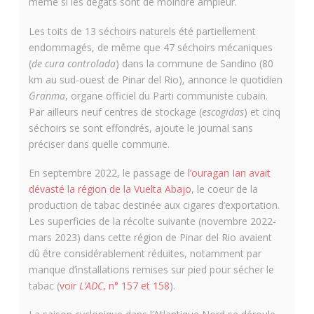
même si les dégâts sont de moindre ampleur.
Les toits de 13 séchoirs naturels été partiellement
endommagés, de même que 47 séchoirs mécaniques
(
de cura controlada
) dans la commune de Sandino (80
km au sud-ouest de Pinar del Rio), annonce le quotidien
Granma
, organe officiel du Parti communiste cubain.
Par ailleurs neuf centres de stockage (
escogidas
) et cinq
séchoirs se sont effondrés, ajoute le journal sans
préciser dans quelle commune.
En septembre 2022, le passage de
l’ouragan Ian avait
dévasté la région de la Vuelta Abajo
, le coeur de la
production de tabac destinée aux cigares d’exportation.
Les superficies de la récolte suivante (novembre 2022-
mars 2023) dans cette région de Pinar del Rio avaient
dû être considérablement réduites, notamment par
manque d’installations remises sur pied pour sécher le
tabac (
voir
L’ADC
, n° 157 et 158
).