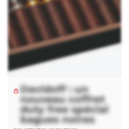
Davidoff : un
nouveau coffret
duty free spécial
bagues noires