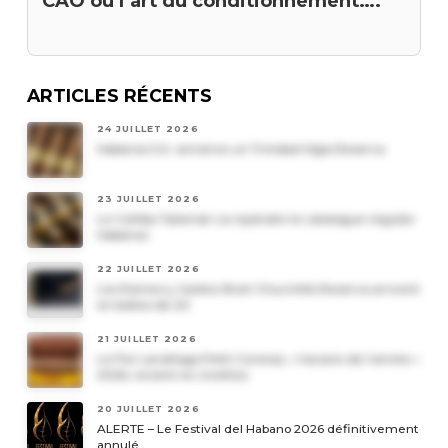
CAO ou l’art du conditionnement….
ARTICLES RÉCENTS
24 JUILLET 2026
Habanos S.A. annonce un Trinidad Vigia Reserva
23 JUILLET 2026
Le Cohiba Talismán va rejoindre le catalogue régulier
Habanos
22 JUILLET 2026
Les Romeo y Julieta Short Churchills Reserva arrivent
en boîtes de 20
21 JUILLET 2026
Le Por Larrañaga Petit Coronas, « havane de l’année »
2026, revient en civettes
20 JUILLET 2026
ALERTE – Le Festival del Habano 2026 définitivement
annulé