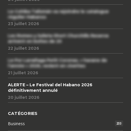
Le Cohiba Talismán va rejoindre le catalogue
régulier Habanos
23 juillet 2026
Les Romeo y Julieta Short Churchills Reserva
arrivent en boîtes de 20
22 juillet 2026
Le Por Larrañaga Petit Coronas, « havane de
l’année » 2026, revient en civettes
21 juillet 2026
ALERTE – Le Festival del Habano 2026
définitivement annulé
20 juillet 2026
CATÉGORIES
Business
233