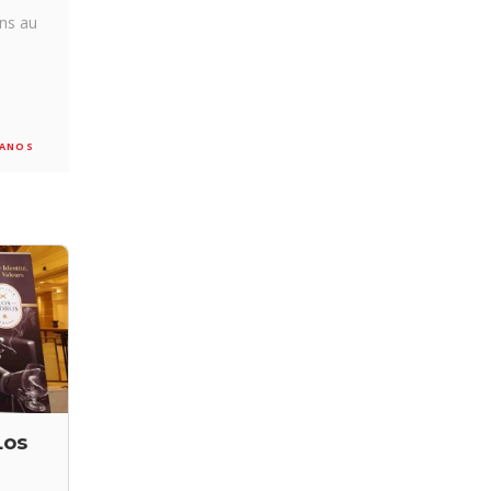
ons au
ANOS
Los