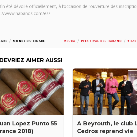
été dévoilé officiellement, à l’occasion de l’ouverture des inscripti
tps://www.habanos.com/es/
/
/
/
GARE
MONDE DU CIGARE
#CUBA
#FESTIVAL DEL HABANO
#HAB
DEVRIEZ AIMER AUSSI
Juan Lopez Punto 55
A Beyrouth, le club 
rance 2018)
Cedros reprend vie