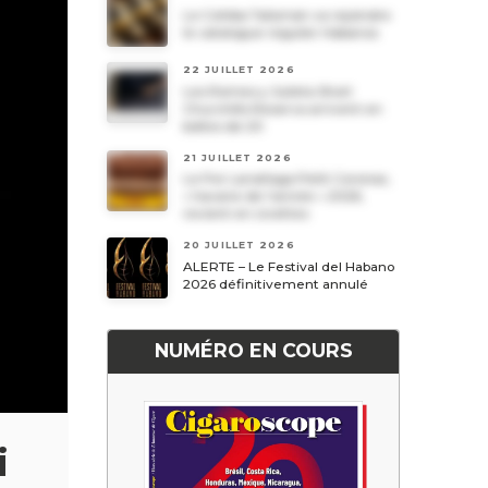
Le Cohiba Talismán va rejoindre
le catalogue régulier Habanos
22 JUILLET 2026
Les Romeo y Julieta Short
Churchills Reserva arrivent en
boîtes de 20
21 JUILLET 2026
Le Por Larrañaga Petit Coronas,
« havane de l’année » 2026,
revient en civettes
20 JUILLET 2026
ALERTE – Le Festival del Habano
2026 définitivement annulé
NUMÉRO EN COURS
i