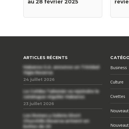
revi
au 28 février 2025
ARTICLES RÉCENTS
CATÉGO
Habanos S.A. annonce un Trinidad
Business
Vigia Reserva
24 juillet 2026
Culture
Le Cohiba Talismán va rejoindre le
Civettes
catalogue régulier Habanos
23 juillet 2026
Nouveaut
Les Romeo y Julieta Short
Churchills Reserva arrivent en
Nouveaut
boîtes de 20