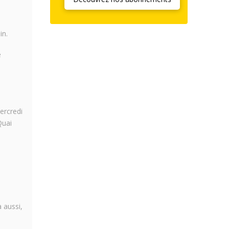
in.
e
mercredi
Quai
 aussi,