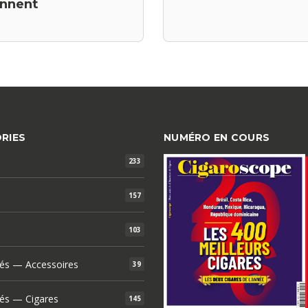
ennent
RIES
NUMÉRO EN COURS
233
157
103
és — Accessoires
39
és — Cigares
145