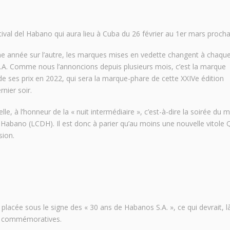
val del Habano qui aura lieu à Cuba du 26 février au 1er mars procha
une année sur l’autre, les marques mises en vedette changent à chaqu
S.A. Comme nous l’annoncions depuis plusieurs mois, c’est la marque
 de ses prix en 2022, qui sera la marque-phare de cette XXIVe édition
rnier soir.
le, à l’honneur de la « nuit intermédiaire », c’est-à-dire la soirée du 
Habano (LCDH). Il est donc à parier qu’au moins une nouvelle vitole 
sion.
 placée sous le signe des « 30 ans de Habanos S.A. », ce qui devrait, là
les commémoratives.