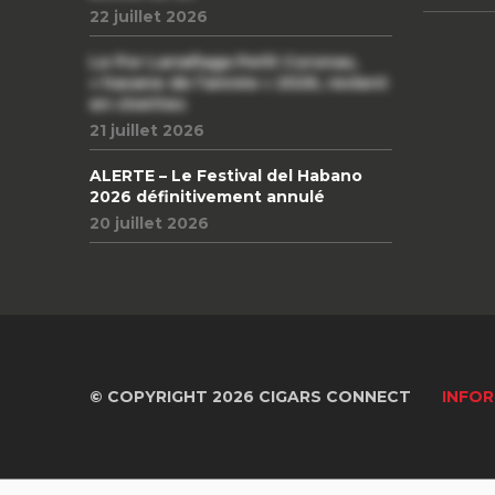
22 juillet 2026
Le Por Larrañaga Petit Coronas,
« havane de l’année » 2026, revient
en civettes
21 juillet 2026
ALERTE – Le Festival del Habano
2026 définitivement annulé
20 juillet 2026
© COPYRIGHT 2026 CIGARS CONNECT
INFOR