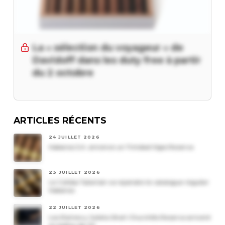
La « sélection du voyageur » de
Davidoff dans les duty free à partir
du 2 octobre
ARTICLES RÉCENTS
24 JUILLET 2026
Habanos S.A. annonce un Trinidad Vigia Reserva
23 JUILLET 2026
Le Cohiba Talismán va rejoindre le catalogue régulier
Habanos
22 JUILLET 2026
Les Romeo y Julieta Short Churchills Reserva arrivent