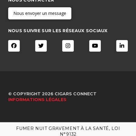
Nous envoyer un message
NOUS SUIVRE SUR LES RÉSEAUX SOCIAUX
© COPYRIGHT 2026 CIGARS CONNECT
INFORMATIONS LÉGALES
FUMER NUIT GRAVEMENT À LA SANTÉ, LOI
FUMER NUIT GRAVEMENT À LA SANTÉ, LOI
N°9132
N°9132