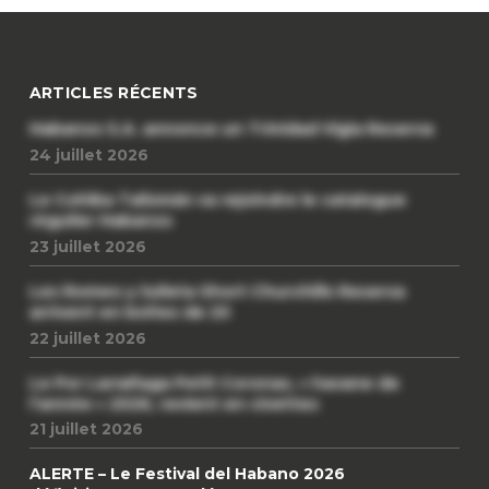
ARTICLES RÉCENTS
Habanos S.A. annonce un Trinidad Vigia Reserva
24 juillet 2026
Le Cohiba Talismán va rejoindre le catalogue
régulier Habanos
23 juillet 2026
Les Romeo y Julieta Short Churchills Reserva
arrivent en boîtes de 20
22 juillet 2026
Le Por Larrañaga Petit Coronas, « havane de
l’année » 2026, revient en civettes
21 juillet 2026
ALERTE – Le Festival del Habano 2026