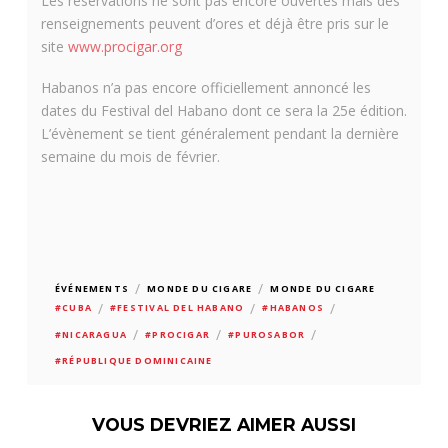
Les réservations ne sont pas encore ouvertes mais des
renseignements peuvent d’ores et déjà être pris sur le
site
www.procigar.org
Habanos n’a pas encore officiellement annoncé les
dates du Festival del Habano dont ce sera la 25e édition.
L’évènement se tient généralement pendant la dernière
semaine du mois de février.
/
/
ÉVÉNEMENTS
MONDE DU CIGARE
MONDE DU CIGARE
/
/
/
#CUBA
#FESTIVAL DEL HABANO
#HABANOS
/
/
/
#NICARAGUA
#PROCIGAR
#PUROSABOR
#RÉPUBLIQUE DOMINICAINE
VOUS DEVRIEZ AIMER AUSSI