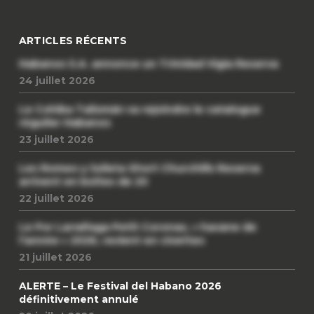
ARTICLES RÉCENTS
Habanos S.A. annonce un Trinidad Vigia Reserva
24 juillet 2026
Le Cohiba Talismán va rejoindre le catalogue
régulier Habanos
23 juillet 2026
Les Romeo y Julieta Short Churchills Reserva
arrivent en boîtes de 20
22 juillet 2026
Le Por Larrañaga Petit Coronas, « havane de
l’année » 2026, revient en civettes
21 juillet 2026
ALERTE – Le Festival del Habano 2026
définitivement annulé