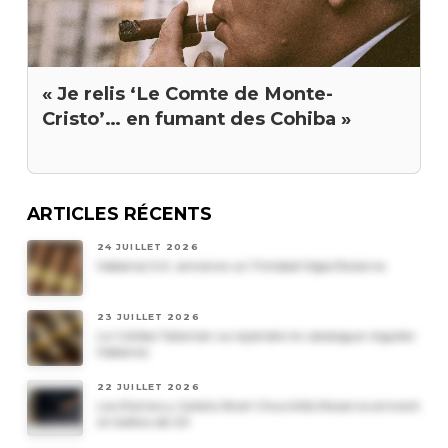
« Je relis ‘Le Comte de Monte-
Cristo’… en fumant des Cohiba »
ARTICLES RÉCENTS
24 JUILLET 2026
Habanos S.A. annonce un Trinidad Vigia Reserva
23 JUILLET 2026
Le Cohiba Talismán va rejoindre le catalogue régulier
Habanos
22 JUILLET 2026
Les Romeo y Julieta Short Churchills Reserva arrivent
en boîtes de 20