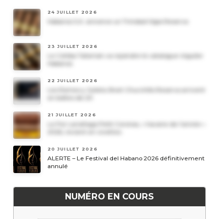
24 JUILLET 2026
Habanos S.A. annonce un Trinidad Vigia Reserva
23 JUILLET 2026
Le Cohiba Talismán va rejoindre le catalogue régulier
Habanos
22 JUILLET 2026
Les Romeo y Julieta Short Churchills Reserva arrivent
en boîtes de 20
21 JUILLET 2026
Le Por Larrañaga Petit Coronas, « havane de l’année »
2026, revient en civettes
20 JUILLET 2026
ALERTE – Le Festival del Habano 2026 définitivement
annulé
NUMÉRO EN COURS