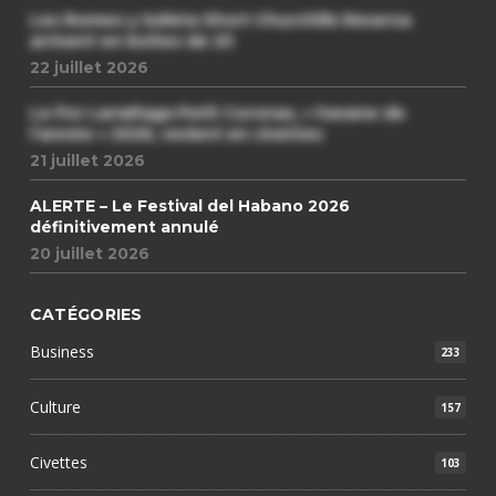
Les Romeo y Julieta Short Churchills Reserva
arrivent en boîtes de 20
22 juillet 2026
Le Por Larrañaga Petit Coronas, « havane de
l’année » 2026, revient en civettes
21 juillet 2026
ALERTE – Le Festival del Habano 2026
définitivement annulé
20 juillet 2026
CATÉGORIES
Business
233
Culture
157
Civettes
103