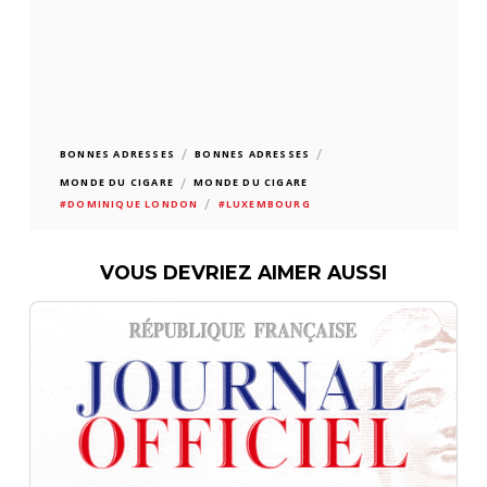
/
/
BONNES ADRESSES
BONNES ADRESSES
/
MONDE DU CIGARE
MONDE DU CIGARE
/
#DOMINIQUE LONDON
#LUXEMBOURG
VOUS DEVRIEZ AIMER AUSSI