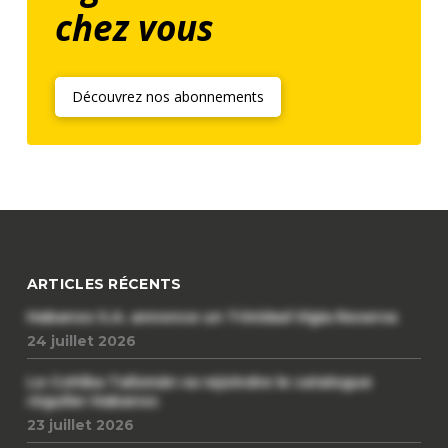
chez vous
Découvrez nos abonnements
ARTICLES RÉCENTS
Habanos S.A. annonce un Trinidad Vigia Reserva
24 juillet 2026
Le Cohiba Talismán va rejoindre le catalogue
régulier Habanos
23 juillet 2026