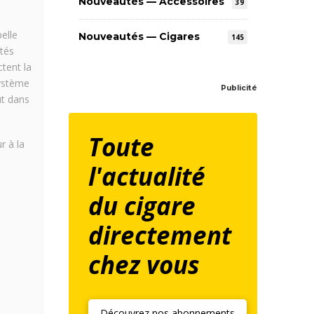
Nouveautés — Accessoires
39
elle
Nouveautés — Cigares
145
ltés
ctent la
système
Publicité
ut dans
Toute
r à la
l'actualité
du cigare
directement
chez vous
Découvrez nos abonnements