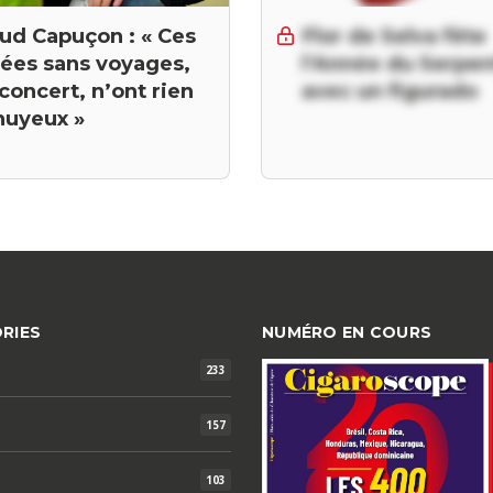
ud Capuçon : « Ces
Flor de Selva fête
nées sans voyages,
l’Année du Serpen
concert, n’ont rien
avec un figurado
nuyeux »
RIES
NUMÉRO EN COURS
233
157
103