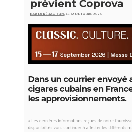
prévient Coprova
PAR LA RÉDACTION,
LE 12 OCTOBRE 2023
Dans un courrier envoyé a
cigares cubains en France
les approvisionnements.
« Les dernières informations reçues de notre fournisseu
disponibilités vont continuer à affecter les différent