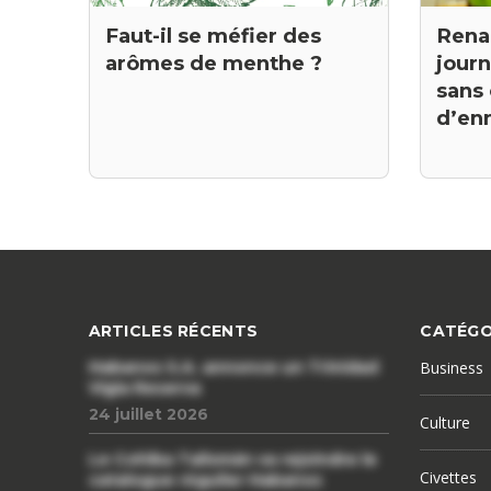
Rena
Faut-il se méfier des
jour
arômes de menthe ?
sans 
d’en
ARTICLES RÉCENTS
CATÉGO
Habanos S.A. annonce un Trinidad
Business
Vigia Reserva
24 juillet 2026
Culture
Le Cohiba Talismán va rejoindre le
Civettes
catalogue régulier Habanos