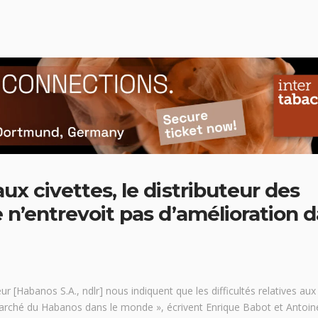
ux civettes, le distributeur des
 n’entrevoit pas d’amélioration 
r [Habanos S.A., ndlr] nous indiquent que les difficultés relatives aux
s marché du Habanos dans le monde », écrivent Enrique Babot et Antoin