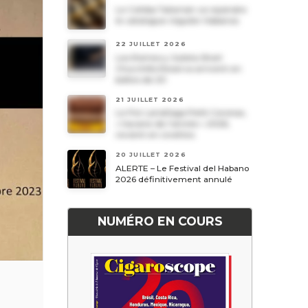
Le Cohiba Talismán va rejoindre
le catalogue régulier Habanos
22 JUILLET 2026
Les Romeo y Julieta Short
Churchills Reserva arrivent en
boîtes de 20
21 JUILLET 2026
Le Por Larrañaga Petit Coronas,
« havane de l’année » 2026,
revient en civettes
20 JUILLET 2026
ALERTE – Le Festival del Habano
2026 définitivement annulé
NUMÉRO EN COURS