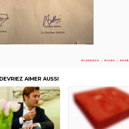
/
/
#COPROVA
#CUBA
#HAB
DEVRIEZ AIMER AUSSI