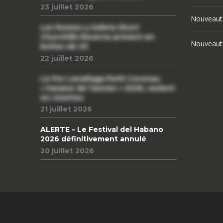
23 juillet 2026
Nouveaut
Les Romeo y Julieta Short
Churchills Reserva arrivent en
Nouveaut
boîtes de 20
22 juillet 2026
Le Por Larrañaga Petit Coronas,
« havane de l’année » 2026, revient
en civettes
21 juillet 2026
ALERTE – Le Festival del Habano
2026 définitivement annulé
20 juillet 2026