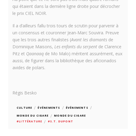
qui étaient dans la dernière ligne droite pour décrocher
le prix CIEL NOIR.
Il a d’ailleurs fallu trois tours de scrutin pour parvenir à
un consensus et couronner Jean-Marc Souvira. Preuve
que les trois autres finalistes (
Avant les diamants
de
Dominique Maisons,
Les enfants du serpent
de Clarence
Pitz et
Qaanaaq
de Mo Malo) méritent assurément, eux
aussi, de figurer dans la bibliothèque des aficionados
avides de polars.
Régis Besko
/
/
/
CULTURE
ÉVÉNEMENTS
ÉVÉNEMENTS
/
MONDE DU CIGARE
MONDE DU CIGARE
/
#LITTÉRATURE
#S.T. DUPONT