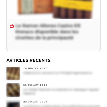
Le Ramon Allones Casino ER
Monaco disponible dans les
civettes de la principauté
ARTICLES RÉCENTS
24 JUILLET 2026
Habanos S.A. annonce un Trinidad Vigia Reserva
23 JUILLET 2026
Le Cohiba Talismán va rejoindre le catalogue régulier
Habanos
22 JUILLET 2026
Les Romeo y Julieta Short Churchills Reserva arrivent