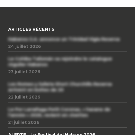
ARTICLES RÉCENTS
Habanos S.A. annonce un Trinidad Vigia Reserva
24 juillet 2026
Le Cohiba Talismán va rejoindre le catalogue
régulier Habanos
23 juillet 2026
Les Romeo y Julieta Short Churchills Reserva
arrivent en boîtes de 20
22 juillet 2026
Le Por Larrañaga Petit Coronas, « havane de
l’année » 2026, revient en civettes
21 juillet 2026
ALERTE – Le Festival del Habano 2026