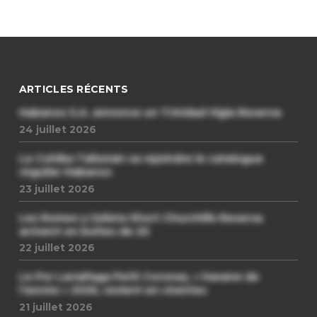
ARTICLES RÉCENTS
Habanos S.A. annonce un Trinidad Vigia Reserva
24 juillet 2026
Le Cohiba Talismán va rejoindre le catalogue
régulier Habanos
23 juillet 2026
Les Romeo y Julieta Short Churchills Reserva
arrivent en boîtes de 20
22 juillet 2026
Le Por Larrañaga Petit Coronas, « havane de
l’année » 2026, revient en civettes
21 juillet 2026