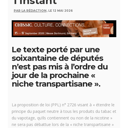
l’instant
PAR LA RÉDACTION,
LE 12 MAI 2026
Le texte porté par une
soixantaine de députés
n’est pas mis à l’ordre du
jour de la prochaine «
niche transpartisane ».
La proposition de loi (PPL) n° 2726 visant à « étendre le
principe du paquet neutre à tous les produits du tabac et
du vapotage, qu’ils contiennent ou non de la nicotine »
ne sera pas débattue lors de la « niche transpartisane »