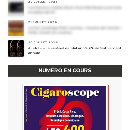
22 JUILLET 2026
Les Romeo y Julieta Short Churchills Reserva arrivent
en boîtes de 20
21 JUILLET 2026
Le Por Larrañaga Petit Coronas, « havane de l’année »
2026, revient en civettes
20 JUILLET 2026
ALERTE – Le Festival del Habano 2026 définitivement
annulé
NUMÉRO EN COURS