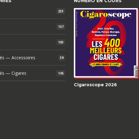
RIES
NUMÉRO EN COURS
233
157
103
és — Accessoires
39
és — Cigares
145
Cigaroscope 2026