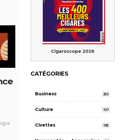
Cigaroscope 2026
CATÉGORIES
nce
Business
233
Culture
157
ragua
Civettes
103