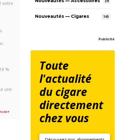
Nouveautés — Accessoires
39
é entre
Nouveautés — Cigares
145
s.
Publicité
c.
Toute
 18 %
l'actualité
du cigare
se une
directement
RUMP
chez vous
Découvrez nos abonnements