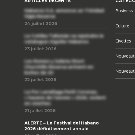
ARTICLES RÉCENTS
CATÉGO
Habanos S.A. annonce un Trinidad
Business
Vigia Reserva
24 juillet 2026
Culture
Le Cohiba Talismán va rejoindre le
Civettes
catalogue régulier Habanos
23 juillet 2026
Nouveaut
Les Romeo y Julieta Short
Churchills Reserva arrivent en
Nouveaut
boîtes de 20
22 juillet 2026
Le Por Larrañaga Petit Coronas,
« havane de l’année » 2026, revient
en civettes
21 juillet 2026
ALERTE – Le Festival del Habano
2026 définitivement annulé