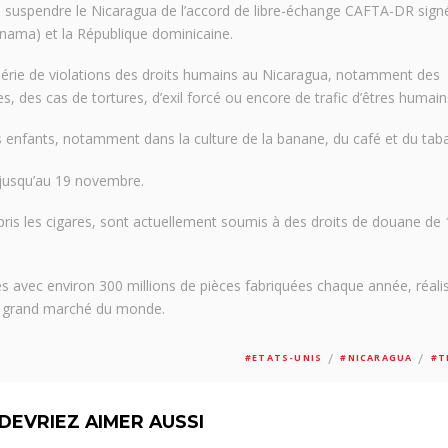
suspendre le Nicaragua de l’accord de libre-échange CAFTA-DR sign
Panama) et la République dominicaine.
série de violations des droits humains au Nicaragua, notamment des
es, des cas de tortures, d’exil forcé ou encore de trafic d’êtres humain
 enfants, notamment dans la culture de la banane, du café et du taba
 jusqu’au 19 novembre.
ris les cigares, sont actuellement soumis à des droits de douane de
s avec environ 300 millions de pièces fabriquées chaque année, réali
us grand marché du monde.
/
/
#ETATS-UNIS
#NICARAGUA
#T
DEVRIEZ AIMER AUSSI