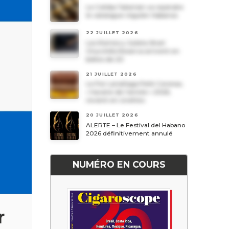
Le Cohiba Talismán va rejoindre
le catalogue régulier Habanos
22 JUILLET 2026
Les Romeo y Julieta Short
Churchills Reserva arrivent en
boîtes de 20
21 JUILLET 2026
Le Por Larrañaga Petit Coronas,
« havane de l’année » 2026,
revient en civettes
20 JUILLET 2026
ALERTE – Le Festival del Habano
2026 définitivement annulé
NUMÉRO EN COURS
r