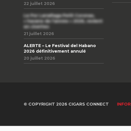
22 juillet 2026
Le Por Larrañaga Petit Coronas,
« havane de l’année » 2026, revient
en civettes
21 juillet 2026
ALERTE – Le Festival del Habano
2026 définitivement annulé
20 juillet 2026
© COPYRIGHT 2026 CIGARS CONNECT
INFOR