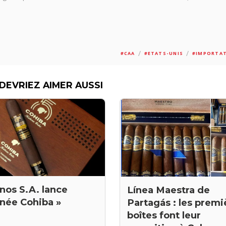
/
/
#CAA
#ETATS-UNIS
#IMPORTA
DEVRIEZ AIMER AUSSI
nos S.A. lance
Línea Maestra de
nnée Cohiba »
Partagás : les premi
boîtes font leur