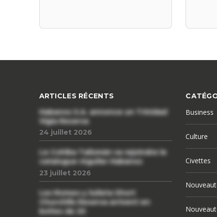
ARTICLES RÉCENTS
CATÉGO
Habanos S.A. annonce un Trinidad
Business
Vigia Reserva
24 juillet 2026
Culture
Le Cohiba Talismán va rejoindre le
Civettes
catalogue régulier Habanos
23 juillet 2026
Nouveaut
Les Romeo y Julieta Short
Churchills Reserva arrivent en
Nouveaut
boîtes de 20