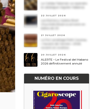
Le Cohiba Talismán va rejoindre
le catalogue régulier Habanos
22 JUILLET 2026
Les Romeo y Julieta Short
Churchills Reserva arrivent en
boîtes de 20
21 JUILLET 2026
Le Por Larrañaga Petit Coronas,
« havane de l’année » 2026,
revient en civettes
20 JUILLET 2026
ALERTE – Le Festival del Habano
2026 définitivement annulé
NUMÉRO EN COURS