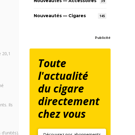
Nouveautés — Accessoires
39
Nouveautés — Cigares
145
Publicité
e 20,1
Toute
l'actualité
du cigare
hé
directement
ts. Ils
chez vous
d’unités).
Découvrez nos abonnements