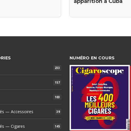
apparition à Cuba
RIES
NUMÉRO EN COURS
233
157
103
és — Accessoires
39
és — Cigares
145