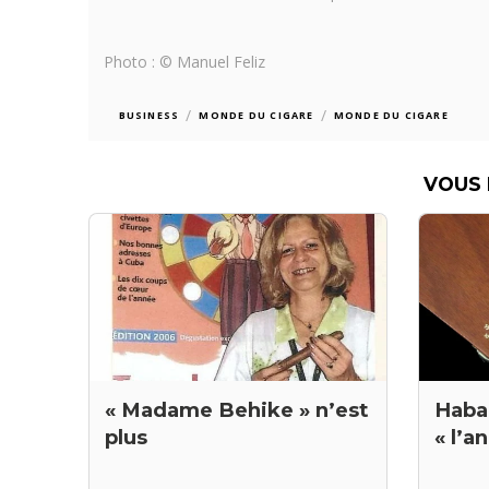
Photo : © Manuel Feliz
/
/
BUSINESS
MONDE DU CIGARE
MONDE DU CIGARE
VOUS 
Haba
« Madame Behike » n’est
« l’a
plus