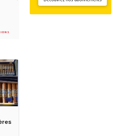
TIONS
ères