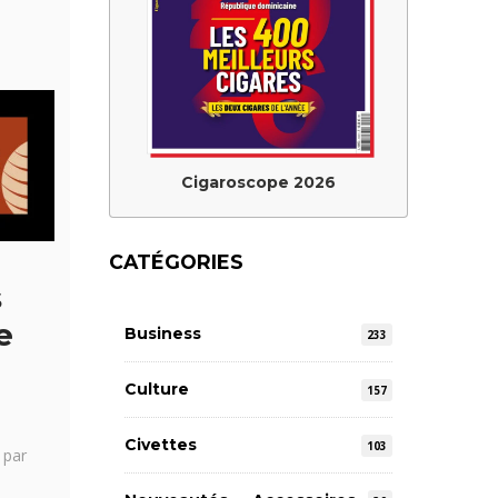
Cigaroscope 2026
CATÉGORIES
s
e
Business
233
Culture
157
Civettes
103
 par