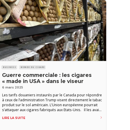
BUSINESS
MONDE DU CIGARE
Guerre commerciale : les cigares
« made in USA » dans le viseur
6 mars 2025
Les tarifs douaniers instaurés par le Canada pour répondre
à ceux de l’administration Trump visent directement le tabac
produit sur le sol américain. L’Union européenne pourrait
s’attaquer aux cigares fabriqués aux Etats-Unis. Il les avait
promis avant son arrivée à la Maison-Blanche. Les tarifs
LIRE LA SUITE
douaniers de 25 % voulus par Donald Trump sur toutes les
importations canadiennes et mexicaines