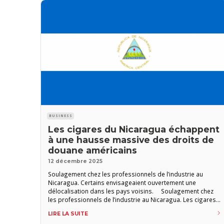
BUSINESS
Les cigares du Nicaragua échappent
à une hausse massive des droits de
douane américains
12 décembre 2025
Soulagement chez les professionnels de l’industrie au
Nicaragua. Certains envisageaient ouvertement une
délocalisation dans les pays voisins. Soulagement chez
les professionnels de l’industrie au Nicaragua. Les cigares
en provenance du pays d’Amérique centrale ne seront pas
LIRE LA SUITE
soumis à une hausse de 100 % des droits de douane