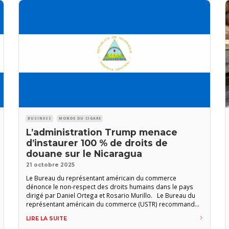
BUSINESS
MONDE DU CIGARE
L’administration Trump menace
d’instaurer 100 % de droits de
douane sur le Nicaragua
21 octobre 2025
Le Bureau du représentant américain du commerce
dénonce le non-respect des droits humains dans le pays
dirigé par Daniel Ortega et Rosario Murillo. Le Bureau du
représentant américain du commerce (USTR) recommande
d’instaurer 100 % de droits de douane sur le Nicaragua en
LIRE LA SUITE
guise de sanctions contre le non-respect des libertés