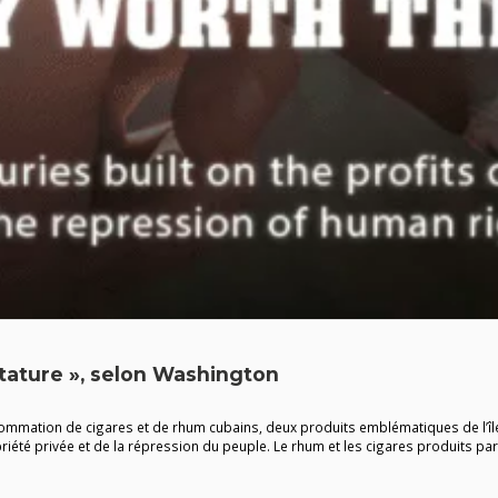
ctature », selon Washington
mmation de cigares et de rhum cubains, deux produits emblématiques de l’île q
iété privée et de la répression du peuple. Le rhum et les cigares produits par