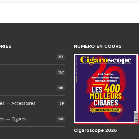
RIES
NUMÉRO EN COURS
233
157
103
és — Accessoires
39
és — Cigares
145
Cigaroscope 2026