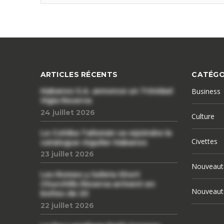
ARTICLES RÉCENTS
CATÉGO
Habanos S.A. annonce un Trinidad
Business
Vigia Reserva
24 juillet 2026
Culture
Le Cohiba Talismán va rejoindre le
Civettes
catalogue régulier Habanos
23 juillet 2026
Nouveaut
Les Romeo y Julieta Short
Churchills Reserva arrivent en
Nouveaut
boîtes de 20
22 juillet 2026