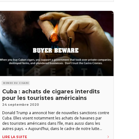
MONDE DU CIGARE
Cuba : achats de cigares interdits
pour les touristes américains
24 septembre 2020
Donald Trump a annoncé hier de nouvelles sanctions contre
Cuba. Elles visent notamment les achats de havanes par
des touristes américains dans l’île, mais aussi dans les
autres pays. « Aujourd’hui, dans le cadre de notre lutte
continue contre l’oppression communiste, nous allons
LIRE LA SUITE
restreindre davantage l’importation d’alcool cubain et de