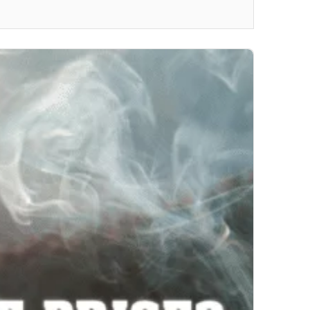
tabac cubain. Ces actions garantiront que les dollars
américains ne financent