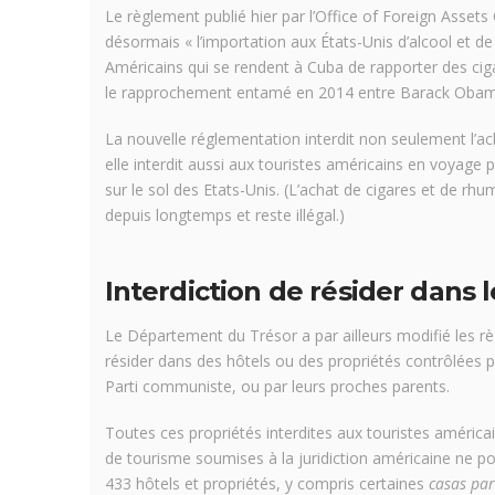
Le règlement publié hier par l’Office of Foreign Asse
désormais « l’importation aux États-Unis d’alcool et de p
Américains qui se rendent à Cuba de rapporter des cigar
le rapprochement entamé en 2014 entre Barack Obama e
La nouvelle réglementation interdit non seulement l’a
elle interdit aussi aux touristes américains en voyag
sur le sol des Etats-Unis. (L’achat de cigares et de rh
depuis longtemps et reste illégal.)
Interdiction de résider dans l
Le Département du Trésor a par ailleurs modifié les r
résider dans des hôtels ou des propriétés contrôlées
Parti communiste, ou par leurs proches parents.
Toutes ces propriétés interdites aux touristes américa
de tourisme soumises à la juridiction américaine ne pou
433 hôtels et propriétés, y compris certaines
casas par