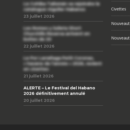
Le Cohiba Talismán va rejoindre le
Civettes
catalogue régulier Habanos
23 juillet 2026
Nouveaut
Les Romeo y Julieta Short
Churchills Reserva arrivent en
Nouveaut
boîtes de 20
22 juillet 2026
Le Por Larrañaga Petit Coronas,
« havane de l’année » 2026, revient
en civettes
21 juillet 2026
ALERTE – Le Festival del Habano
2026 définitivement annulé
20 juillet 2026