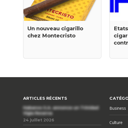
Etats
Un nouveau cigarillo
ciga
chez Montecristo
cont
ARTICLES RÉCENTS
CATÉGO
Habanos S.A. annonce un Trinidad
Business
Vigia Reserva
24 juillet 2026
Culture