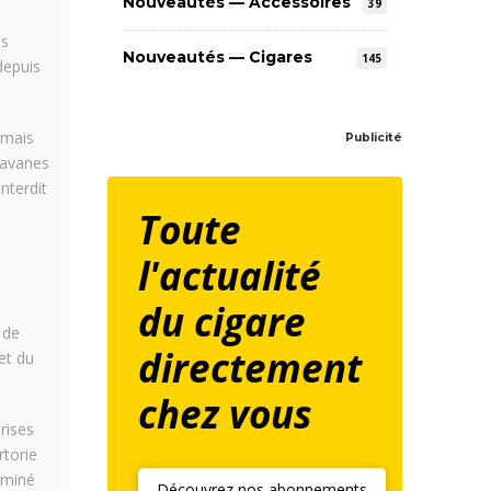
Nouveautés — Accessoires
39
es
Nouveautés — Cigares
145
depuis
 mais
Publicité
havanes
nterdit
Toute
l'actualité
du cigare
 de
directement
et du
chez vous
rises
rtorie
rminé
Découvrez nos abonnements