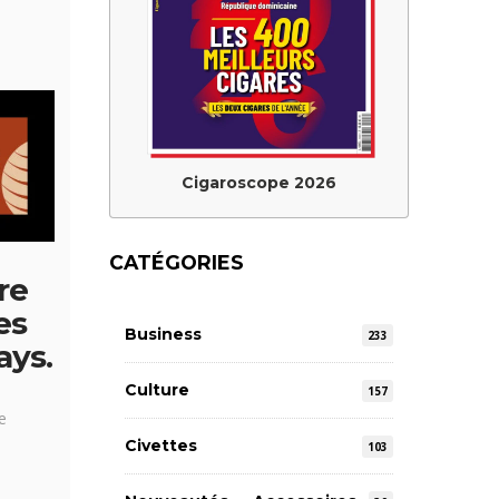
Cigaroscope 2026
CATÉGORIES
re
es
Business
233
ays.
Culture
157
e
Civettes
103