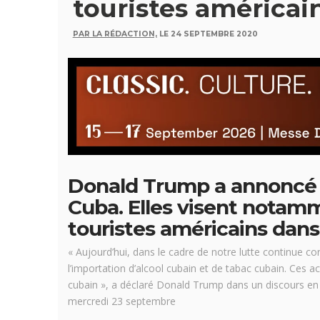
touristes américai
PAR LA RÉDACTION,
LE 24 SEPTEMBRE 2020
Donald Trump a annoncé h
Cuba. Elles visent notam
touristes américains dans l
« Aujourd’hui, dans le cadre de notre lutte continue c
l’importation d’alcool cubain et de tabac cubain. Ces a
cubain », a déclaré Donald Trump dans un discours en
mercredi 23 septembre