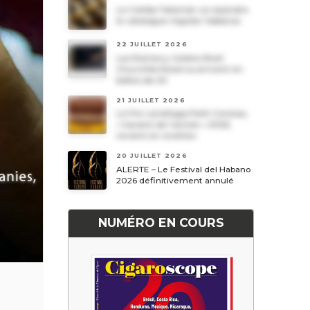
Le Cohiba Talismán va rejoindre
le catalogue régulier Habanos
22 JUILLET 2026
Les Romeo y Julieta Short
Churchills Reserva arrivent en
boîtes de 20
21 JUILLET 2026
Le Por Larrañaga Petit Coronas,
« havane de l’année » 2026,
revient en civettes
20 JUILLET 2026
ALERTE – Le Festival del Habano
2026 définitivement annulé
NUMÉRO EN COURS