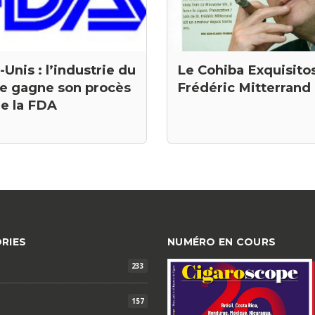
-Unis : l’industrie du
Le Cohiba Exquisito
re gagne son procès
Frédéric Mitterrand
re la FDA
RIES
NUMÉRO EN COURS
233
157