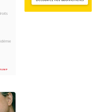
roits
pidémie
RUMP