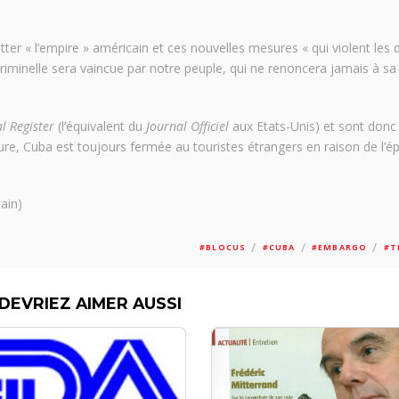
ter « l’empire » américain et ces nouvelles mesures « qui violent les d
criminelle sera vaincue par notre peuple, qui ne renoncera jamais à sa
l Register
(l’équivalent du
Journal Officiel
aux Etats-Unis) et sont donc
e, Cuba est toujours fermée au touristes étrangers en raison de l’é
ain)
/
/
/
#BLOCUS
#CUBA
#EMBARGO
#T
DEVRIEZ AIMER AUSSI