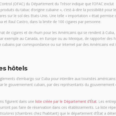
ts Control (OFAC) du Département du Trésor indique que l’OFAC exclut
roduits du tabac d’origine cubaine », c’est-à-dire la possibilité pour l
es sur le sol des Etats-Unis. Une telle « importation » était permise 
t Raul Castro, dans la limite de 100 cigares par personne.
chat de cigares et de rhum pour les Américains qui se rendent à Cuba,
e par exemple au Canada, en Europe ou au Mexique, de rapporter des 
um cubains par correspondance ou sur Internet par des Américains est i
es hôtels
èglements d’embargo sur Cuba pour interdire aux touristes américains
 par le gouvernement cubain, par des représentants du gouvernement 
ins figurent dans une
liste créée par le Département d’État
. Les entrep
rront pas faire de réservation dans ces établissements. La liste répe
ticulares
(chambres chez l’habitant) que le département d’État a déte