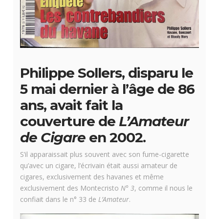
Philippe Sollers, disparu le
5 mai dernier à l’âge de 86
ans, avait fait la
couverture de
L’Amateur
de Cigare
en 2002.
S’il apparaissait plus souvent avec son fume-cigarette
qu’avec un cigare, l’écrivain était aussi amateur de
cigares, exclusivement des havanes et même
exclusivement des Montecristo
N° 3
, comme il nous le
confiait dans le n° 33 de
L’Amateur
.