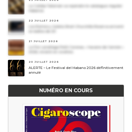
Le Cohiba Talismán va rejoindre le catalogue régulier
Habanos
22 JUILLET 2026
Les Romeo y Julieta Short Churchills Reserva arrivent
en boîtes de 20
21 JUILLET 2026
Le Por Larrañaga Petit Coronas, « havane de l’année »
2026, revient en civettes
20 JUILLET 2026
ALERTE – Le Festival del Habano 2026 définitivement
annulé
NUMÉRO EN COURS