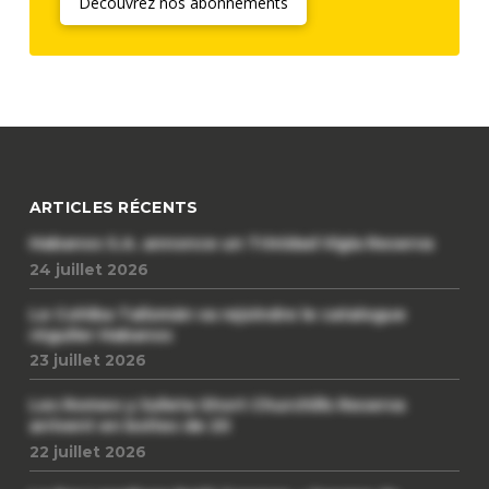
Découvrez nos abonnements
ARTICLES RÉCENTS
Habanos S.A. annonce un Trinidad Vigia Reserva
24 juillet 2026
Le Cohiba Talismán va rejoindre le catalogue
régulier Habanos
23 juillet 2026
Les Romeo y Julieta Short Churchills Reserva
arrivent en boîtes de 20
22 juillet 2026