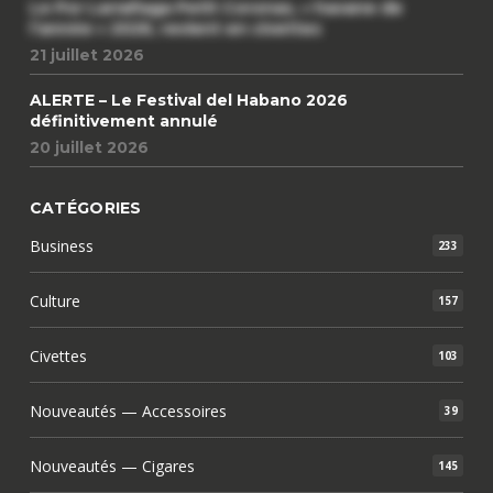
Le Por Larrañaga Petit Coronas, « havane de
l’année » 2026, revient en civettes
21 juillet 2026
ALERTE – Le Festival del Habano 2026
définitivement annulé
20 juillet 2026
CATÉGORIES
Business
233
Culture
157
Civettes
103
Nouveautés — Accessoires
39
Nouveautés — Cigares
145