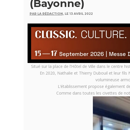
(Bayonne)
PAR LA RÉDACTION,
LE 13 AVRIL 2022
Situé sur la place de l’Hôtel de Ville dans le centre h
En 2020, Nathalie et Thierry Dubouil et leur fils 
volumineuse armoi
L’établissement propose également de
Comme dans toutes les civettes de not