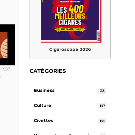
Cigaroscope 2026
s 1987.
CATÉGORIES
ne
Business
233
Culture
157
Civettes
103