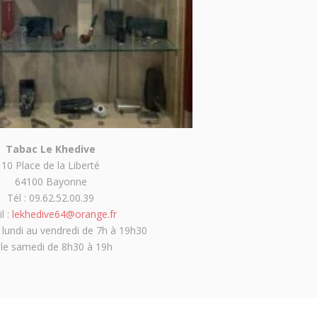
Tabac Le Khedive
10 Place de la Liberté
64100 Bayonne
Tél : 09.62.52.00.39
l :
lekhedive64@orange.fr
 lundi au vendredi de 7h à 19h30
 le samedi de 8h30 à 19h