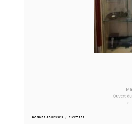
Mai
Ouvert du
et
/
BONNES ADRESSES
CIVETTES