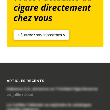
cigare directement
chez vous
Découvrez nos abonnements
ARTICLES RÉCENTS
Habanos S.A. annonce un Trinidad Vigia Reserva
24 juillet 2026
Le Cohiba Talismán va rejoindre le catalogue
régulier Habanos