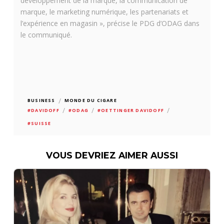
développement de la marque, la communication de
marque, le marketing numérique, les partenariats et
l’expérience en magasin », précise le PDG d’ODAG dans
le communiqué.
/
BUSINESS
MONDE DU CIGARE
/
/
/
#DAVIDOFF
#ODAG
#OETTINGER DAVIDOFF
#SUISSE
VOUS DEVRIEZ AIMER AUSSI