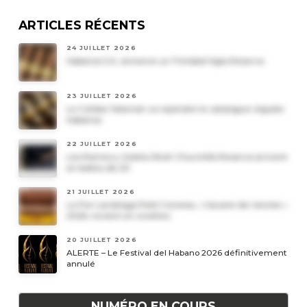
ARTICLES RÉCENTS
24 JUILLET 2026
Habanos S.A. annonce un Trinidad Vigia Reserva
23 JUILLET 2026
Le Cohiba Talismán va rejoindre le catalogue régulier
Habanos
22 JUILLET 2026
Les Romeo y Julieta Short Churchills Reserva arrivent
en boîtes de 20
21 JUILLET 2026
Le Por Larrañaga Petit Coronas, « havane de l’année »
2026, revient en civettes
20 JUILLET 2026
ALERTE – Le Festival del Habano 2026 définitivement
annulé
NUMÉRO EN COURS