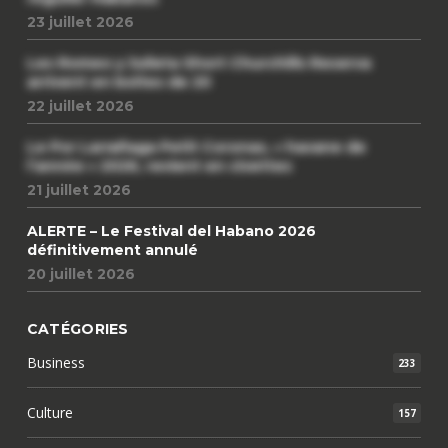
23 juillet 2026
Les Romeo y Julieta Short Churchills Reserva
arrivent en boîtes de 20
22 juillet 2026
Le Por Larrañaga Petit Coronas, « havane de
l’année » 2026, revient en civettes
21 juillet 2026
ALERTE – Le Festival del Habano 2026
définitivement annulé
20 juillet 2026
CATÉGORIES
Business
233
Culture
157