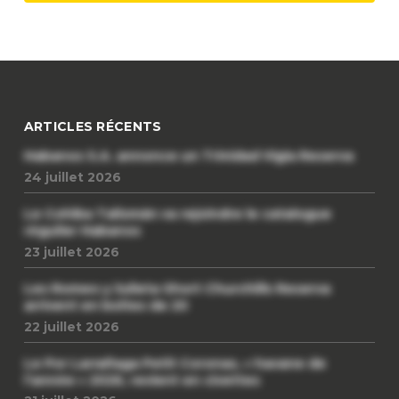
ARTICLES RÉCENTS
Habanos S.A. annonce un Trinidad Vigia Reserva
24 juillet 2026
Le Cohiba Talismán va rejoindre le catalogue
régulier Habanos
23 juillet 2026
Les Romeo y Julieta Short Churchills Reserva
arrivent en boîtes de 20
22 juillet 2026
Le Por Larrañaga Petit Coronas, « havane de
l’année » 2026, revient en civettes