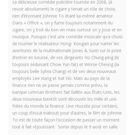
sa délicieuse comédie policière tournée en 2008, (à
revoir absolument) le cigare y tenait un rôle de choix,
rien d’étonnant Johnnie To étant lui-même amateur.
Dans « Office », on y fume toujours notamment du
cigare, on y boit du bon vin mais surtout on y joue et en
musique. Puisque c’est une comédie musicale qu’a choisi
de tourner le réalisateur Hong- Kongais pour narrer les
aventures de la multinationale Jones & Sunn sur le point
d’entrer en bourse, de ses dirigeants Ho Chung-ping (le
toujours séduisant Chow Yun-fat) et Winnie Cheung (la
toujours belle Sylvia Chang) et de ses deux nouveaux
employés Lee Xiang et Kat Ho. Mais au pays de la
finance rien ne se passe jamais comme prévu, la
banque Lehman Brothers fait faillite aux États-Unis, les
deux nouveaux bientôt vont découvrir les mille et une
folies du monde la finance. Une réussite pour certains,
un coup d’essai inabouti pour d’autres, le film de Johnnie
To est de toute façon l’occasion de passer un moment
tout à fait réjouissant. Sortie depuis le 9 août en salle.