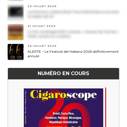
22 JUILLET 2026
Les Romeo y Julieta Short Churchills Reserva arrivent
en boîtes de 20
21 JUILLET 2026
Le Por Larrañaga Petit Coronas, « havane de l’année »
2026, revient en civettes
20 JUILLET 2026
ALERTE – Le Festival del Habano 2026 définitivement
annulé
NUMÉRO EN COURS