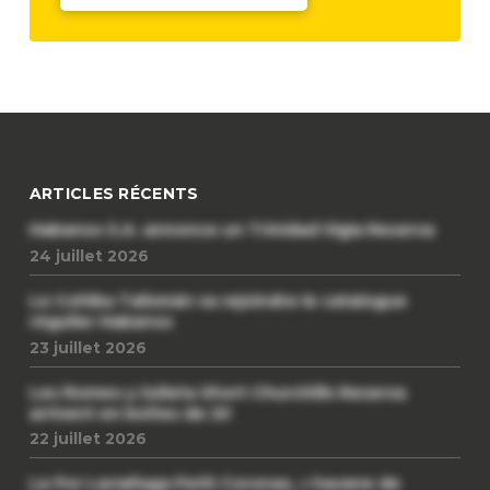
ARTICLES RÉCENTS
Habanos S.A. annonce un Trinidad Vigia Reserva
24 juillet 2026
Le Cohiba Talismán va rejoindre le catalogue
régulier Habanos
23 juillet 2026
Les Romeo y Julieta Short Churchills Reserva
arrivent en boîtes de 20
22 juillet 2026
Le Por Larrañaga Petit Coronas, « havane de