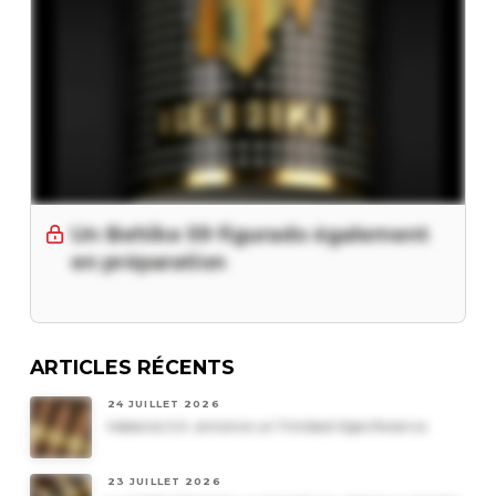
Un Behike 59 figurado également
en préparation
ARTICLES RÉCENTS
24 JUILLET 2026
Habanos S.A. annonce un Trinidad Vigia Reserva
23 JUILLET 2026