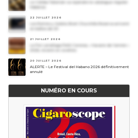
Le Cohiba Talismán va rejoindre le catalogue régulier
Habanos
22 JUILLET 2026
Les Romeo y Julieta Short Churchills Reserva arrivent
en boîtes de 20
21 JUILLET 2026
Le Por Larrañaga Petit Coronas, « havane de l’année »
2026, revient en civettes
20 JUILLET 2026
ALERTE – Le Festival del Habano 2026 définitivement
annulé
NUMÉRO EN COURS