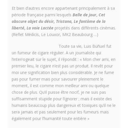
Et bien d’autres encore appartenant principalement à sa
période française parmi lesquels
Belle de jour
,
Cet
obscure objet du désir,
Tristana,
Le fantôme de la
liberté
,
La voie Lactée
projetés dans différents cinémas.
(Reflet Médicis, Le Louxor, MK2 Beaubourg …)
Toute sa vie, Luis Buñuel fut
un fumeur de cigare régulier. A un journaliste qui
l’interrogeait sur le sujet, il répondit : « Mon cher ami, en
premier lieu, le cigare n’est pas un produit. Il revêt pour
moi une signification bien plus considérable. Je ne fume
pas pour fumer mais pour savourer pleinement le
moment, il est comme mon meilleur ami ou quelque
chose de plus. Qu’il puisse être nocif, je ne suis pas
suffisamment stupide pour l’ignorer ; mais il existe des
humains beaucoup plus dangereux et toxiques qu’il ne le
sera jamais et pas seulement pour les fumeurs mais
également pour l’humanité toute entière »