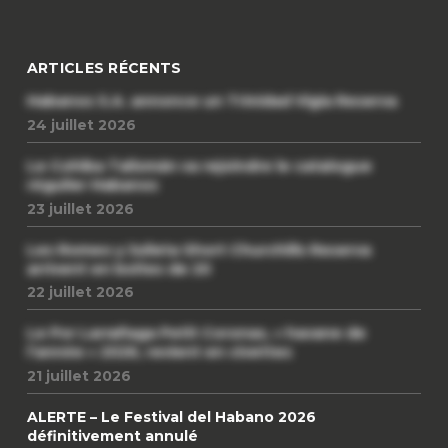
ARTICLES RÉCENTS
Habanos S.A. annonce un Trinidad Vigia Reserva
24 juillet 2026
Le Cohiba Talismán va rejoindre le catalogue
régulier Habanos
23 juillet 2026
Les Romeo y Julieta Short Churchills Reserva
arrivent en boîtes de 20
22 juillet 2026
Le Por Larrañaga Petit Coronas, « havane de
l’année » 2026, revient en civettes
21 juillet 2026
ALERTE – Le Festival del Habano 2026
définitivement annulé