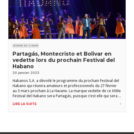
MONDE DU CIGARE
Partagás, Montecristo et Bolivar en
vedette lors du prochain Festival del
Habano
20 janvier 2023
Habanos S.A. a dévoilé le programme du prochain Festival del
Habano qui réunira amateurs et professionnels du 27 février
au 3 mars prochain à La Havane. La marque vedette de ce XXIIIe
Festival del Habano sera Partagás, puisque c’est elle qui sera à
l’honneur lors du dîner de gala qui clot traditionnellement
LIRE LA SUITE
l’évènement. Comme nous vous l’annonçons depuis le 21