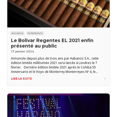
BUSINESS
ÉVÉNEMENTS
Le Bolivar Regentes EL 2021 enfin
présenté au public
17 janvier 2024
Annoncée depuis plus de trois ans par Habanos S.A., cette
édition limitée millésimée 2021 sera lancée à Londres le 7
février. Dernière édition limitée 2021 après le Cohiba 55
Aniversario et le Hoyo de Monterrey Monterreyes Nº 4, le
Bolívar Regentes , annoncé depuis plus de trois ans, sera lancé
LIRE LA SUITE
officiellement au Boisdale Canary Wharf de Londres le 7 février