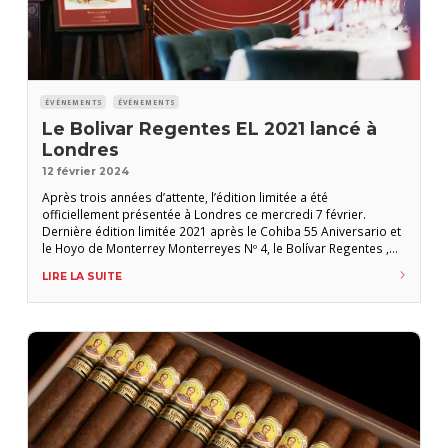
ÉVÉNEMENTS
ÉVÉNEMENTS
Le Bolivar Regentes EL 2021 lancé à
Londres
12 février 2024
Après trois années d’attente, l’édition limitée a été
officiellement présentée à Londres ce mercredi 7 février.
Dernière édition limitée 2021 après le Cohiba 55 Aniversario et
le Hoyo de Monterrey Monterreyes Nº 4, le Bolívar Regentes ,
annoncé depuis plus de trois ans, a été lancé officiellement au
LIRE LA SUITE
Boisdale Canary Wharf de Londres le 7 février dernier lors d’un
évènement organisé par Habanos S.A. et