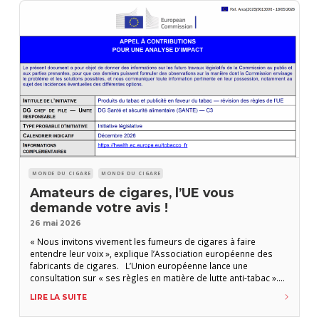
MONDE DU CIGARE
MONDE DU CIGARE
Amateurs de cigares, l’UE vous
demande votre avis !
26 mai 2026
« Nous invitons vivement les fumeurs de cigares à faire
entendre leur voix », explique l’Association européenne des
fabricants de cigares. L’Union européenne lance une
consultation sur « ses règles en matière de lutte anti-tabac ».
La consultation est ouverte à tous les citoyens européens
LIRE LA SUITE
jusqu’au 15 juin minuit (heure de Bruxelles) en prélude à une
révision des directives