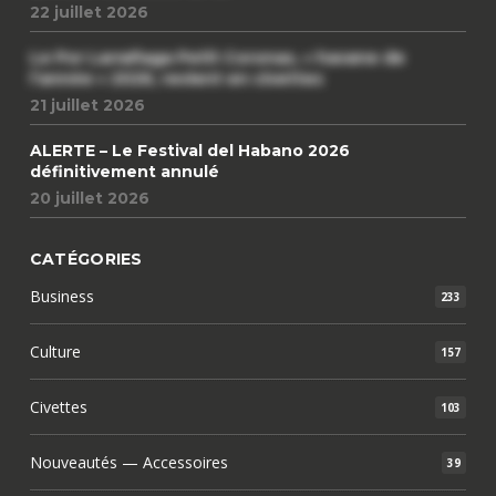
22 juillet 2026
Le Por Larrañaga Petit Coronas, « havane de
l’année » 2026, revient en civettes
21 juillet 2026
ALERTE – Le Festival del Habano 2026
définitivement annulé
20 juillet 2026
CATÉGORIES
Business
233
Culture
157
Civettes
103
Nouveautés — Accessoires
39