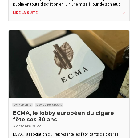
publié en toute discrétion en juin une mise à jour de son étude
régulière sur l’attitude des Européens vis-à-vis du tabac.
LIRE LA SUITE
L’enquête réalisée en mai et en juin 2023 montre que l’usage
quotidien
ÉVÉNEMENTS
MONDE DU CIGARE
ECMA, le lobby européen du cigare
fête ses 30 ans
3 octobre 2022
ECMA, l’association qui représente les fabricants de cigares