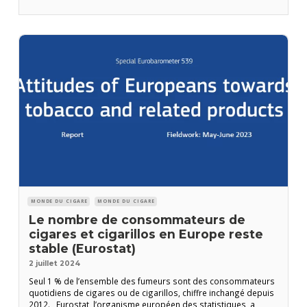
appelle les Etats membres de l’Union européenne à « mieux
protéger les personnes contre les effets
MONDE DU CIGARE
MONDE DU CIGARE
Le nombre de consommateurs de
cigares et cigarillos en Europe reste
stable (Eurostat)
2 juillet 2024
Seul 1 % de l’ensemble des fumeurs sont des consommateurs
quotidiens de cigares ou de cigarillos, chiffre inchangé depuis
2012. Eurostat, l’organisme européen des statistiques, a