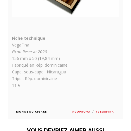
Fiche technique
VegaFina
Gran Reserva 2020
156 mm x 50 (19,84 mm)
Fabriqué en Rép. dominicaine
Cape, sous-cape : Nicaragua
Tripe : Rép. dominicaine
11 €
/
MONDE DU CIGARE
#COPROVA
#VEGAFINA
VOUS DEVRIEZ AIMER AUSSI