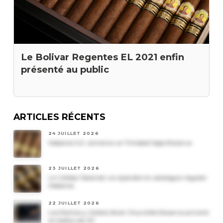
Le Bolivar Regentes EL 2021 enfin
présenté au public
ARTICLES RÉCENTS
24 JUILLET 2026
Habanos S.A. annonce un Trinidad Vigia Reserva
23 JUILLET 2026
Le Cohiba Talismán va rejoindre le catalogue régulier
Habanos
22 JUILLET 2026
Les Romeo y Julieta Short Churchills Reserva arrivent
en boîtes de 20