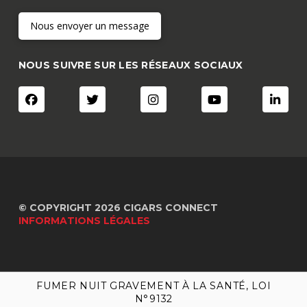
Nous envoyer un message
NOUS SUIVRE SUR LES RÉSEAUX SOCIAUX
© COPYRIGHT 2026 CIGARS CONNECT
INFORMATIONS LÉGALES
FUMER NUIT GRAVEMENT À LA SANTÉ, LOI
FUMER NUIT GRAVEMENT À LA SANTÉ, LOI
N°9132
N°9132