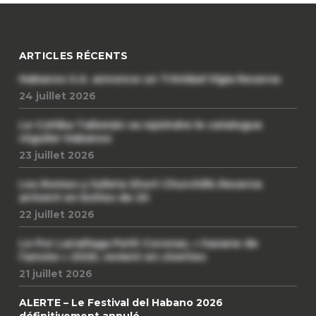
ARTICLES RÉCENTS
Habanos S.A. annonce un Trinidad Vigia Reserva
24 juillet 2026
Le Cohiba Talismán va rejoindre le catalogue
régulier Habanos
23 juillet 2026
Les Romeo y Julieta Short Churchills Reserva
arrivent en boîtes de 20
22 juillet 2026
Le Por Larrañaga Petit Coronas, « havane de
l’année » 2026, revient en civettes
21 juillet 2026
ALERTE – Le Festival del Habano 2026
définitivement annulé