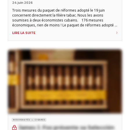
24 juin 2026
Trois mesures du paquet de réformes adopté le 19 juin
concernent directement la filière tabac. Nous les avons
soumises à deux économistes cubains. 176 mesures
économiques, rien de moins ! Le paquet de réformes adopté le
19 juin dernier par l’Assemblée nationale cubaine est présenté
LIRE LA SUITE
par le régime lui-même comme le tournant le plus significatif
depuis les lineamientos de
NOUVEAUTÉS — CIGARES
James J. Fox présente sa Selección