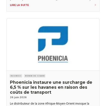
le coup avec une idée que nous avions en tête depuis des
LIRE LA SUITE
années, écrivent Les Fines Lames dans un communiqué. À nos
yeux, il s’agit
BUSINESS
MONDE DU CIGARE
Phoenicia instaure une surcharge de
6,5 % sur les havanes en raison des
coûts de transport
26 juin 2026
Le distributeur de la zone Afrique-Moyen-Orient invoque la