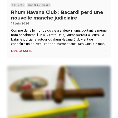
BUSINESS
MONDE DU CIGARE
Rhum Havana Club : Bacardi perd une
nouvelle manche judiciaire
17 juin 2026
Comme dans le monde du cigare, deux rhums portant le même
nom cohabitent : l’un aux Etats-Unis, l’autre partout ailleurs. La
bataille judiciaire autour du rhum Havana Club vient de
connaître un nouveau rebondissement aux États-Unis. Ce mardi
16 juin, une cour d’appel fédérale américaine a donné raison à
LIRE LA SUITE
l’entreprise publique cubaine Cubaexport et rejeté le recours
de Bacardi dans