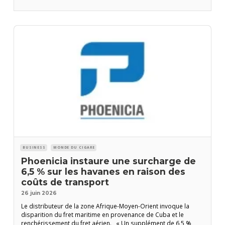
années, écrivent Les Fines Lames dans un communiqué. À nos
yeux, il s’agit
BUSINESS
MONDE DU CIGARE
Phoenicia instaure une surcharge de
6,5 % sur les havanes en raison des
coûts de transport
26 juin 2026
Le distributeur de la zone Afrique-Moyen-Orient invoque la
disparition du fret maritime en provenance de Cuba et le
renchérissement du fret aérien. « Un supplément de 6,5 %