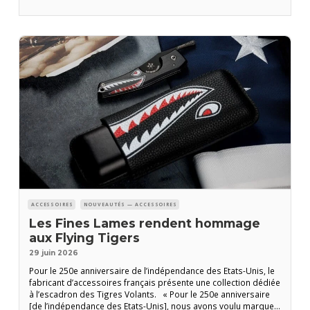
suivait un traitement pour un cancer
ACCESSOIRES
NOUVEAUTÉS — ACCESSOIRES
Les Fines Lames rendent hommage
aux Flying Tigers
29 juin 2026
Pour le 250e anniversaire de l’indépendance des Etats-Unis, le
fabricant d’accessoires français présente une collection dédiée
à l’escadron des Tigres Volants. « Pour le 250e anniversaire
[de l’indépendance des Etats-Unis], nous avons voulu marquer