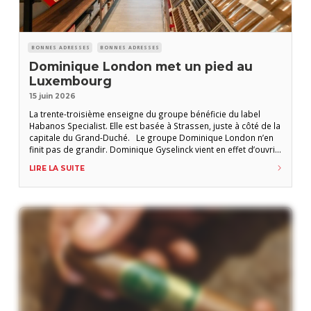
BONNES ADRESSES
BONNES ADRESSES
Dominique London met un pied au
Luxembourg
15 juin 2026
La trente-troisième enseigne du groupe bénéficie du label
Habanos Specialist. Elle est basée à Strassen, juste à côté de la
capitale du Grand-Duché. Le groupe Dominique London n’en
finit pas de grandir. Dominique Gyselinck vient en effet d’ouvrir
sa 33e boutique, cette fois au Luxembourg. Un emplacement
LIRE LA SUITE
stratégique capable d’accueillir également les nombreux
amateurs belges frappés un durcissement de