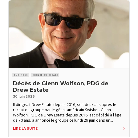
BUSINESS
MONDE DU CIGARE
Décès de Glenn Wolfson, PDG de
Drew Estate
30 juin 2026
Il dirigeait Drew Estate depuis 2016, soit deux ans après le
rachat du groupe par le géant américain Swisher. Glenn
Wolfson, PDG de Drew Estate depuis 2016, est décédé à l’âge
de 70 ans, a annoncé le groupe ce lundi 29 juin dans un
communiqué. En mai dernier, il avait annoncé aux équipes qu’il
LIRE LA SUITE
suivait un traitement pour un cancer