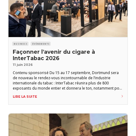
BUSINESS
ÉVÉNEMENTS
Façonner l’avenir du cigare à
InterTabac 2026
11 juin 2026
Contenu sponsorisé Du 15 au 17 septembre, Dortmund sera
de nouveau le rendez-vous incontournable de l’industrie
internationale du tabac : InterTabac réunira plus de 800
exposants du monde entier et donnera le ton, notamment pour
le segment du cigare. Présent depuis longtemps au sein de ce
LIRE LA SUITE
salon (réservé aux professionnels), ce secteur n’a cessé
d’évoluer et offre aux fabricants et