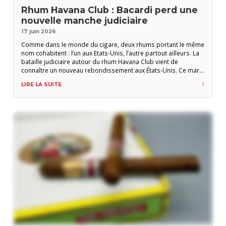
Rhum Havana Club : Bacardi perd une
nouvelle manche judiciaire
17 juin 2026
Comme dans le monde du cigare, deux rhums portant le même
nom cohabitent : l’un aux Etats-Unis, l’autre partout ailleurs. La
bataille judiciaire autour du rhum Havana Club vient de
connaître un nouveau rebondissement aux États-Unis. Ce mardi
16 juin, une cour d’appel fédérale américaine a donné raison à
LIRE LA SUITE
l’entreprise publique cubaine Cubaexport et rejeté le recours
de Bacardi dans