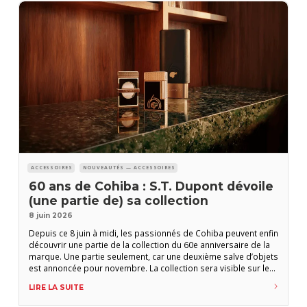
ACCESSOIRES
NOUVEAUTÉS — ACCESSOIRES
60 ans de Cohiba : S.T. Dupont dévoile
(une partie de) sa collection
8 juin 2026
Depuis ce 8 juin à midi, les passionnés de Cohiba peuvent enfin
découvrir une partie de la collection du 60e anniversaire de la
marque. Une partie seulement, car une deuxième salve d’objets
est annoncée pour novembre. La collection sera visible sur le
stand S.T. Dupont lors de la Nuit de L’Amateur, le 13 juin
LIRE LA SUITE
prochain. La patience des amoureux