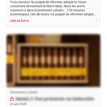
Trois mesures du paquet de réformes adopté le 19 juin
concernent directement la filière tabac. Nous les avons
soumises à deux économistes cubains. 176 mesures
économiques, rien de moins ! Le paquet de réformes adopté le
19 juin dernier par l’Assemblée nationale cubaine est présenté
LIRE LA SUITE
par le régime lui-même comme le tournant le plus significatif
depuis les lineamientos de
NOUVEAUTÉS — CIGARES
James J. Fox présente sa Selección
22 juin 2026