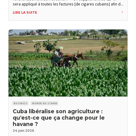
sera appliqué à toutes les factures [de cigares cubains] afin de
compenser partiellement la hausse des frais de transport »,
LIRE LA SUITE
annonce Phoenicia dans un mail adressé à ses clients. « La
BUSINESS
MONDE DU CIGARE
Cuba libéralise son agriculture :
qu’est-ce que ça change pour le
havane ?
24 juin 2026