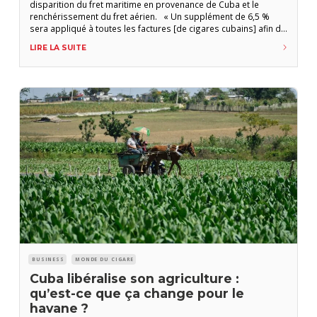
disparition du fret maritime en provenance de Cuba et le
renchérissement du fret aérien. « Un supplément de 6,5 %
sera appliqué à toutes les factures [de cigares cubains] afin de
compenser partiellement la hausse des frais de transport »,
LIRE LA SUITE
annonce Phoenicia dans un mail adressé à ses clients. « La
BUSINESS
MONDE DU CIGARE
Cuba libéralise son agriculture :
qu’est-ce que ça change pour le
havane ?