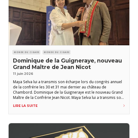
MONDE DU CIGARE
MONDE DU CIGARE
Dominique de la Guigneraye, nouveau
Grand Maître de Jean Nicot
11 juin 2026
Maya Selva lui a transmis son écharpe lors du congrès annuel
de la confrérie les 30 et 31 mai dernier au château de
Chambord. Dominique de la Guigneraye est le nouveau Grand
Maître de la Confrérie Jean Nicot. Maya Selva lui a transmis son
écharpe lors du congrès annuel de la confrérie qui s’est tenu
LIRE LA SUITE
au château de Chambord (Loir-et-Cher)