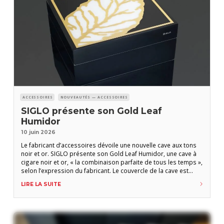
ACCESSOIRES
NOUVEAUTÉS — ACCESSOIRES
SIGLO présente son Gold Leaf
Humidor
10 juin 2026
Le fabricant d’accessoires dévoile une nouvelle cave aux tons
noir et or. SIGLO présente son Gold Leaf Humidor, une cave à
cigare noir et or, « la combinaison parfaite de tous les temps »,
selon l’expression du fabricant. Le couvercle de la cave est
incrustée d’un métal couleur or. La pièce pouvant contenir une
LIRE LA SUITE
cinquantaine de vitoles est livrée avec un