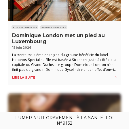
BONNES ADRESSES
BONNES ADRESSES
Dominique London met un pied au
Luxembourg
15 juin 2026
La trente-troisième enseigne du groupe bénéficie du label
Habanos Specialist. Elle est basée à Strassen, juste à côté de la
capitale du Grand-Duché. Le groupe Dominique London n’en
finit pas de grandir. Dominique Gyselinck vient en effet d’ouvrir
sa 33e boutique, cette fois au Luxembourg. Un emplacement
LIRE LA SUITE
stratégique capable d’accueillir également les nombreux
amateurs belges frappés un durcissement de
FUMER NUIT GRAVEMENT À LA SANTÉ, LOI
N°9132