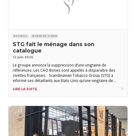
BUSINESS
MONDE DU CIGARE
STG fait le ménage dans son
catalogue
12 juin 2026
Le groupe annonce la suppression d’une vingtaine de
références. Les CAO Bones sont appelés à disparaître des
civettes françaises. Scandinavian Tobacco Group (STG) a
informé ses détaillants aux Etats-Unis qu’une vingtaine de
références de son catalogue de cigares faits main allaient
LIRE LA SUITE
prochainement disparaître. La plupart des suppressions
annoncées concernent des cigares qui ne sont pas distribués
sur le marché