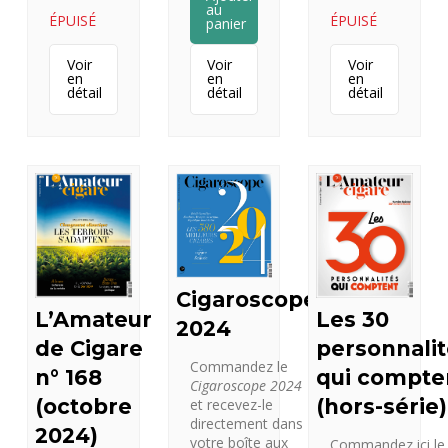
au
ÉPUISÉ
ÉPUISÉ
panier
Voir
Voir
Voir
en
en
en
détail
détail
détail
Cigaroscope
L’Amateur
Les 30
2024
de Cigare
personnali
Commandez le
n° 168
qui compte
Cigaroscope 2024
(octobre
(hors-série)
et recevez-le
directement dans
2024)
votre boîte aux
Commandez ici le