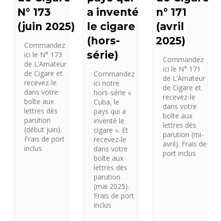
a inventé
n° 171
N° 173
le cigare
(avril
(juin 2025)
(hors-
2025)
Commandez
série)
ici le N° 173
Commandez
de L’Amateur
ici le N° 171
de Cigare et
Commandez
de L’Amateur
recevez-le
ici notre
de Cigare et
dans votre
hors-série «
recevez-le
boîte aux
Cuba, le
dans votre
lettres dès
pays qui a
boîte aux
parution
inventé le
lettres dès
(début juin).
cigare ». Et
parution (mi-
Frais de port
recevez-le
avril). Frais de
inclus
dans votre
port inclus
boîte aux
lettres dès
parution
(mai 2025).
Frais de port
inclus