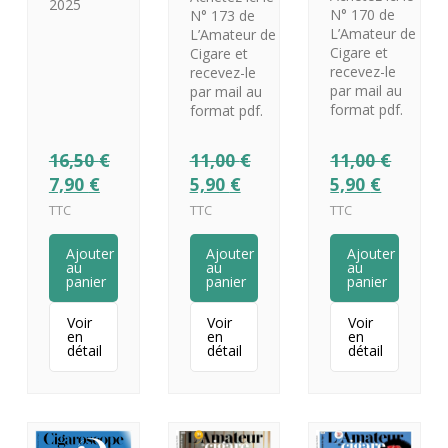
2025
N° 170 de
N° 173 de
L’Amateur de
L’Amateur de
Cigare et
Cigare et
recevez-le
recevez-le
par mail au
par mail au
format pdf.
format pdf.
16,50
€
11,00
€
11,00
€
7,90
€
5,90
€
5,90
€
TTC
TTC
TTC
Ajouter
Ajouter
Ajouter
au
au
au
panier
panier
panier
Voir
Voir
Voir
en
en
en
détail
détail
détail