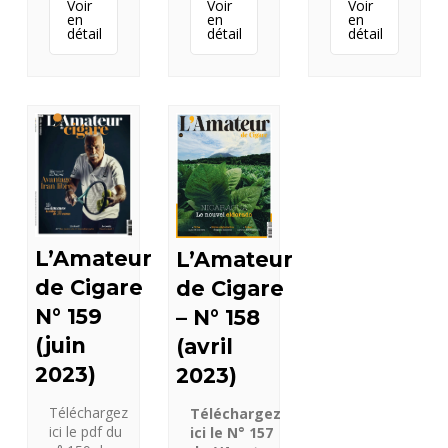
Voir
Voir
Voir
en
en
en
détail
détail
détail
L’Amateur
L’Amateur
de Cigare
de Cigare
N° 159
– N° 158
(juin
(avril
2023)
2023)
Téléchargez
Téléchargez
ici le pdf du
ici le N° 157