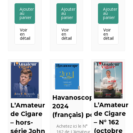
Ajouter
Ajouter
Ajouter
au
au
au
panier
panier
panier
Voir
Voir
Voir
en
en
en
détail
détail
détail
Havanoscope
L’Amateur
L’Amateur
2024
de Cigare
de Cigare
(français) pdf
– N° 162
– hors-
Achetez ici le N°
(octobre
série John
162 de L’Amateur