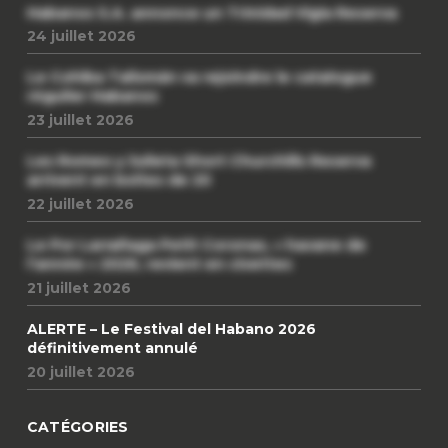
Habanos S.A. annonce un Trinidad Vigia Reserva
24 juillet 2026
Le Cohiba Talismán va rejoindre le catalogue
régulier Habanos
23 juillet 2026
Les Romeo y Julieta Short Churchills Reserva
arrivent en boîtes de 20
22 juillet 2026
Le Por Larrañaga Petit Coronas, « havane de
l’année » 2026, revient en civettes
21 juillet 2026
ALERTE – Le Festival del Habano 2026
définitivement annulé
20 juillet 2026
CATÉGORIES