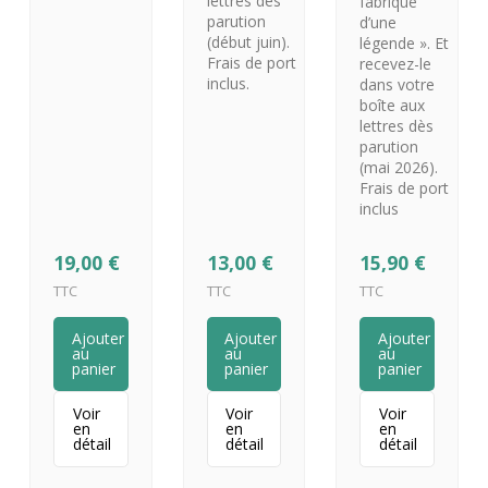
lettres dès
fabrique
parution
d’une
(début juin).
légende ». Et
Frais de port
recevez-le
inclus.
dans votre
boîte aux
lettres dès
parution
(mai 2026).
Frais de port
inclus
19,00
€
13,00
€
15,90
€
TTC
TTC
TTC
Ajouter
Ajouter
Ajouter
au
au
au
panier
panier
panier
Voir
Voir
Voir
en
en
en
détail
détail
détail