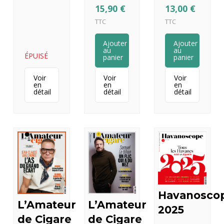
15,90
€
13,00
€
TTC
TTC
Ajouter
Ajouter
au
au
ÉPUISÉ
panier
panier
Voir
Voir
Voir
en
en
en
détail
détail
détail
Havanosco
L’Amateur
L’Amateur
2025
de Cigare
de Cigare