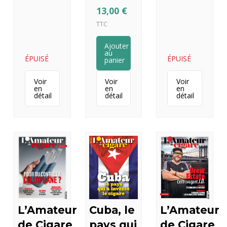
13,00
€
TTC
Ajouter
au
ÉPUISÉ
ÉPUISÉ
panier
Voir
Voir
Voir
en
en
en
détail
détail
détail
Cuba, le
L’Amateur
L’Amateur
pays qui
de Cigare
de Cigare