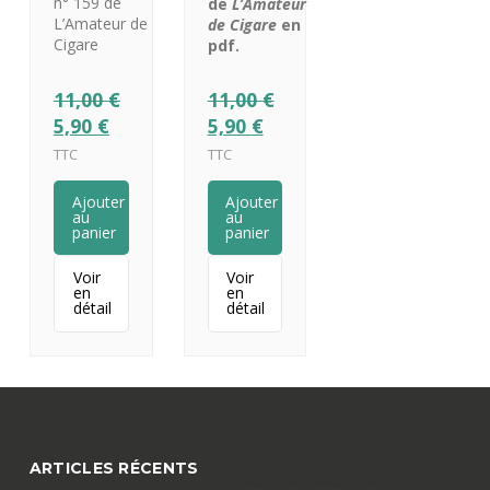
n° 159 de
de
L’Amateur
L’Amateur de
de Cigare
en
Cigare
pdf.
11,00
€
11,00
€
5,90
€
5,90
€
TTC
TTC
Ajouter
Ajouter
au
au
panier
panier
Voir
Voir
en
en
détail
détail
ARTICLES RÉCENTS