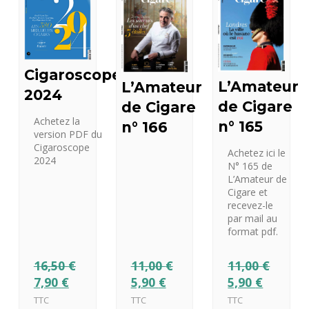
Cigaroscope
L’Amateur
L’Amateur
2024
de Cigare
de Cigare
Achetez la
n° 165
n° 166
version PDF du
Cigaroscope
Achetez ici le
2024
N° 165 de
L’Amateur de
Cigare et
recevez-le
par mail au
format pdf.
16,50
€
11,00
€
11,00
€
7,90
€
5,90
€
5,90
€
TTC
TTC
TTC