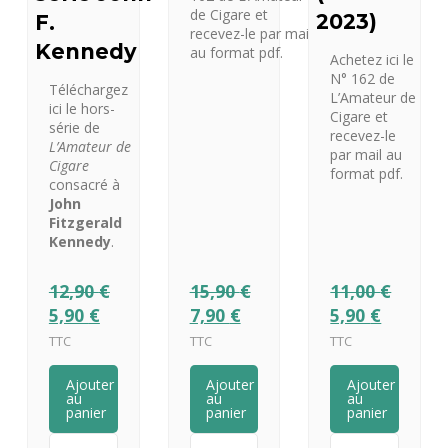
de Cigare et
2023)
F.
recevez-le par mail
Kennedy
au format pdf.
Achetez ici le
N° 162 de
Téléchargez
L’Amateur de
ici le hors-
Cigare et
série de
recevez-le
L’Amateur de
par mail au
Cigare
format pdf.
consacré à
John
Fitzgerald
Kennedy
.
12,90
€
15,90
€
11,00
€
5,90
€
7,90
€
5,90
€
TTC
TTC
TTC
Ajouter
Ajouter
Ajouter
au
au
au
panier
panier
panier