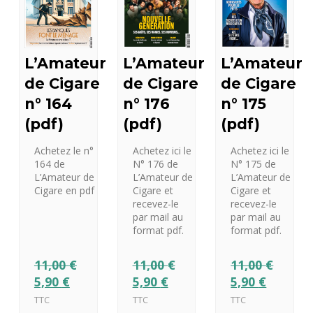
L’Amateur
L’Amateur
L’Amateur
de Cigare
de Cigare
de Cigare
n° 175
n° 164
n° 176
(pdf)
(pdf)
(pdf)
Achetez ici le
Achetez le n°
Achetez ici le
N° 175 de
164 de
N° 176 de
L’Amateur de
L’Amateur de
L’Amateur de
Cigare et
Cigare en pdf
Cigare et
recevez-le
recevez-le
par mail au
par mail au
format pdf.
format pdf.
11,00
€
11,00
€
11,00
€
5,90
€
5,90
€
5,90
€
TTC
TTC
TTC