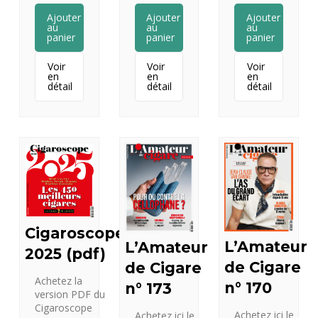
Ajouter
Ajouter
Ajouter
au
au
au
panier
panier
panier
Voir
Voir
Voir
en
en
en
détail
détail
détail
Cigaroscope
L’Amateur
L’Amateur
2025 (pdf)
de Cigare
de Cigare
Achetez la
n° 170
n° 173
version PDF du
Cigaroscope
Achetez ici le
Achetez ici le