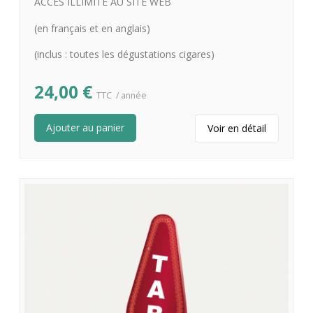
ACCÈS ILLIMITÉ AU SITE WEB
(en français et en anglais)
(inclus : toutes les dégustations cigares)
24,00
€
TTC
/ année
Ajouter au panier
Voir en détail