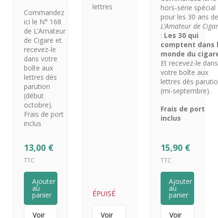
lettres
hors-série spécial
Commandez
pour les 30 ans d
ici le N° 168
L’Amateur de Ciga
de L’Amateur
:
Les 30 qui
de Cigare et
comptent dans 
recevez-le
monde du cigar
dans votre
Et recevez-le dan
boîte aux
votre boîte aux
lettres dès
lettres dès paruti
parution
(mi-septembre).
(début
octobre).
Frais de port
Frais de port
inclus
inclus
13,00
€
15,90
€
TTC
TTC
Ajouter
Ajouter
au
au
ÉPUISÉ
panier
panier
Voir
Voir
Voir