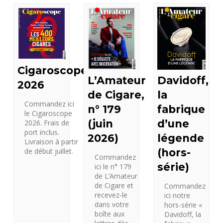
Cigaroscope
L’Amateur
Davidoff,
2026
de Cigare,
la
Commandez ici
n° 179
fabrique
le Cigaroscope
(juin
d’une
2026. Frais de
port inclus.
2026)
légende
Livraison à partir
(hors-
de début juillet.
Commandez
série)
ici le n° 179
de L’Amateur
de Cigare et
Commandez
recevez-le
ici notre
dans votre
hors-série «
boîte aux
Davidoff, la