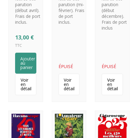
parution
parution
parution (mi-
(début
(début avril).
février). Frais
décembre).
Frais de port
de port
Frais de port
inclus.
inclus.
inclus
13,00
€
TTC
Ajouter
au
ÉPUISÉ
ÉPUISÉ
panier
Voir
Voir
Voir
en
en
en
détail
détail
détail