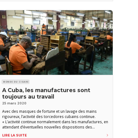
ne se ferme complètement en décrétant la suspension du
MONDE DU CIGARE
A Cuba, les manufactures sont
toujours au travail
25 mars 2020
Avec des masques de fortune et un lavage des mains
rigoureux, l’activité des torcedores cubains continue.
« L’activité continue normalement dans les manufactures, en
attendant d’éventuelles nouvelles dispositions des
autorités ». La prudence est de mise chez Coprova,
LIRE LA SUITE
importateur exclusif des havanes en France. Toutes les