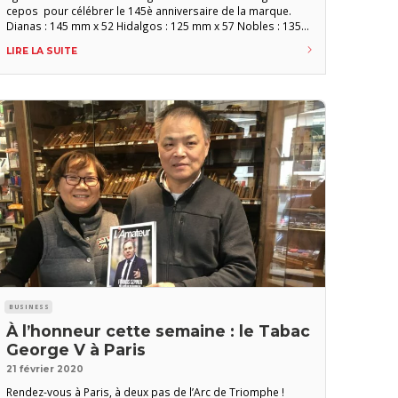
cepos pour célébrer le 145è anniversaire de la marque.
Dianas : 145 mm x 52 Hidalgos : 125 mm x 57 Nobles : 135
mm x 56 Bolivar Belicosos Finos Reserva Cosecha 2016 Elu
LIRE LA SUITE
havane de l’année 2020 par
BUSINESS
À l’honneur cette semaine : le Tabac
George V à Paris
21 février 2020
Rendez-vous à Paris, à deux pas de l’Arc de Triomphe !