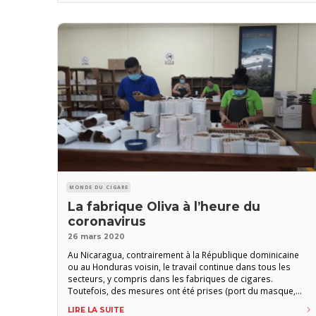
MONDE DU CIGARE
La fabrique Oliva à l’heure du
coronavirus
26 mars 2020
Au Nicaragua, contrairement à la République dominicaine
ou au Honduras voisin, le travail continue dans tous les
secteurs, y compris dans les fabriques de cigares.
Toutefois, des mesures ont été prises (port du masque,
lavage des mains, distanciation sociale…) pour éviter la
LIRE LA SUITE
propagation du coronavirus. Voici quelques photos,