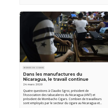
fournies par la direction de la fabrique Tabolisa (Tabacos
Oliva SA, Esteli)
MONDE DU CIGARE
Dans les manufactures du
Nicaragua, le travail continue
24 mars 2020
Quatre questions à Claudio Sgroi, président de
l’Association des tabacaleros du Nicaragua (ANT) et
président de Mombacho Cigars. Combien de travailleurs
sont employés par le secteur du cigare au Nicaragua et
prévoyez-vous des licenciements en raison de la pandémie