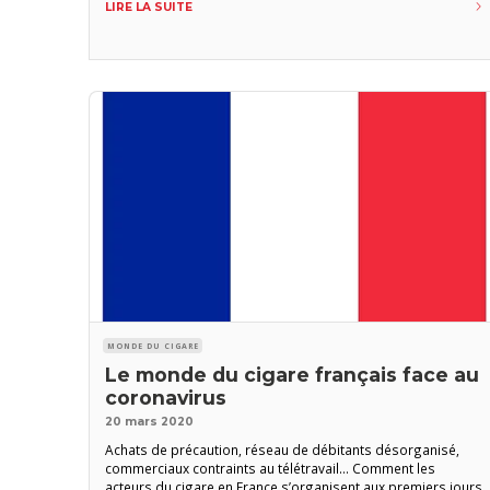
LIRE LA SUITE
? L’industrie du tabac emploie quelque 42.000 travailleurs et
jusqu’à présent, il n’y a eu aucun cas de licenciement. Notre
objectif
MONDE DU CIGARE
Le monde du cigare français face au
coronavirus
20 mars 2020
Achats de précaution, réseau de débitants désorganisé,
commerciaux contraints au télétravail… Comment les
acteurs du cigare en France s’organisent aux premiers jours