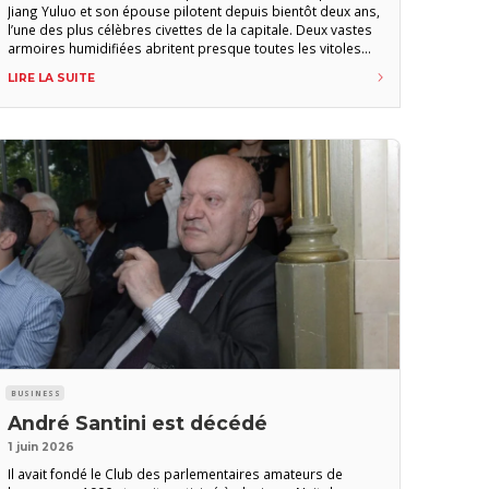
Jiang Yuluo et son épouse pilotent depuis bientôt deux ans,
l’une des plus célèbres civettes de la capitale. Deux vastes
armoires humidifiées abritent presque toutes les vitoles
disponibles sur le marché français et la boutique propose
LIRE LA SUITE
aussi une sélection magistrale de tous les accessoires
utiles à l’amateur. Vous pourrez également vous y
BUSINESS
André Santini est décédé
1 juin 2026
Il avait fondé le Club des parlementaires amateurs de