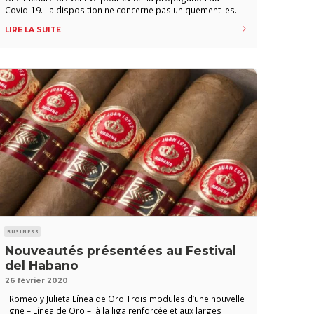
Covid-19. La disposition ne concerne pas uniquement les
fabriques de cigares, mais toutes les entreprises et
LIRE LA SUITE
administrations, à l’exception des magasins d’alimentation,
banques, stations-services, hôpitaux et pharmacies.
Christian Eiroa (CLE, Asylum…) s’en est expliqué sur les
BUSINESS
Nouveautés présentées au Festival
del Habano
26 février 2020
Romeo y Julieta Línea de Oro Trois modules d’une nouvelle
ligne – Línea de Oro – à la liga renforcée et aux larges