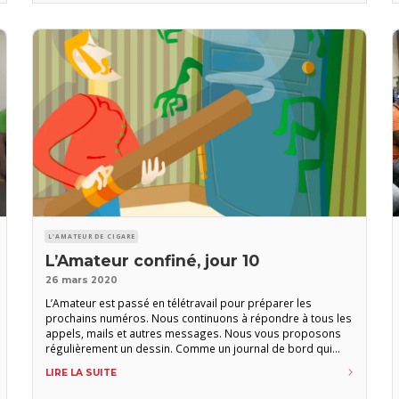
toutes, soyez prudents-tes et
L'AMATEUR DE CIGARE
L’Amateur confiné, jour 10
26 mars 2020
L’Amateur est passé en télétravail pour préparer les
prochains numéros. Nous continuons à répondre à tous les
appels, mails et autres messages. Nous vous proposons
régulièrement un dessin. Comme un journal de bord qui
rythmera cette période spéciale. Dites nous, vous aussi, sur
LIRE LA SUITE
les réseaux sociaux ou par mail
(redaction@amateurdecigare.com), comment vous vivez ce