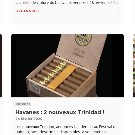
la soirée de cloture du festival, le vendredi 28 février, s’élève
à 4.270.000 €. Par comparaison, celle de l’an dernier avait
LIRE LA SUITE
atteint 1,7 M€. La séance d’enchères a démarré sur les
chapeaux de
BUSINESS
Havanes : 2 nouveaux Trinidad !
24 février 2020
Les nouveaux Trinidad, annoncés l’an dernier au Festival del
Habano, sont désormais disponibles. À vos civettes !