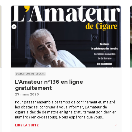
L'AMATEUR DE CIGARE
L’Amateur n°136 en ligne
gratuitement
27 mars 2020
Pour passer ensemble ce temps de confinement et, malgré
les obstacles, continuer à vous informer, L’Amateur de
cigare a décidé de mettre en ligne gratuitement son dernier
numéro (lien ci-dessous). Nous espérons que vous
trouverez du plaisir à cette lecture, au moins autant que
LIRE LA SUITE
nous en avons à vous l’offrir. Bon courage à tous et à