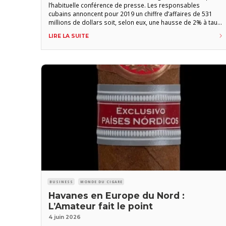
l’habituelle conférence de presse. Les responsables
cubains annoncent pour 2019 un chiffre d’affaires de 531
millions de dollars soit, selon eux, une hausse de 2% à taux
de change constant par rapport à 2018. Les cinq premiers
LIRE LA SUITE
marchés demeurent inchangés : Espagne, Chine, France,
Allemagne, Cuba. La France enregistre
BUSINESS
MONDE DU CIGARE
Havanes en Europe du Nord :
L’Amateur fait le point
4 juin 2026