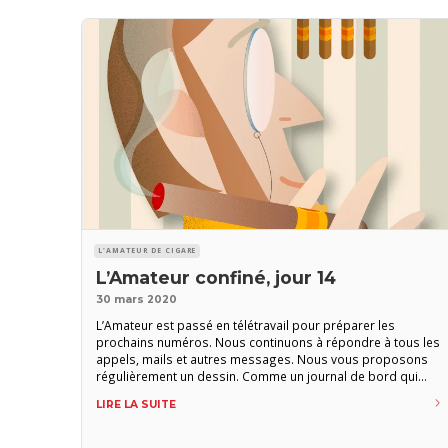
L'AMATEUR DE CIGARE
L’Amateur confiné, jour 14
30 mars 2020
L’Amateur est passé en télétravail pour préparer les
prochains numéros. Nous continuons à répondre à tous les
appels, mails et autres messages. Nous vous proposons
régulièrement un dessin. Comme un journal de bord qui
rythmera cette période spéciale. Dites nous, vous aussi, sur
LIRE LA SUITE
les réseaux sociaux ou par mail
(redaction@amateurdecigare.com), comment vous vivez ce
confinement. Prenez soin de vous et