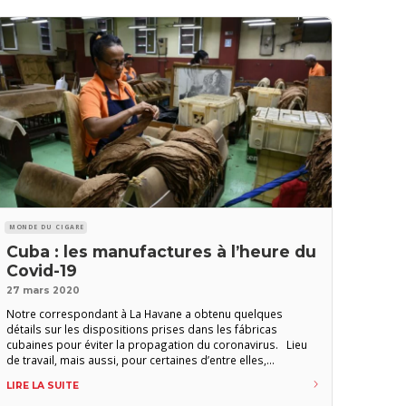
MONDE DU CIGARE
Cuba : les manufactures à l’heure du
Covid-19
27 mars 2020
Notre correspondant à La Havane a obtenu quelques
détails sur les dispositions prises dans les fábricas
cubaines pour éviter la propagation du coronavirus. Lieu
de travail, mais aussi, pour certaines d’entre elles,
attractions touristiques, les fabriques ont été les premières
LIRE LA SUITE
installations à être fermées au tourisme, avant que le pays