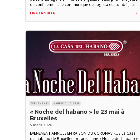
du confinement. Le communiqué de Logista est tombé jeudi
19 mars. En raisons des perturbations liées aux mesures
LIRE LA SUITE
de confinement, en particulier de l’absentéisme grandissant
de ses salariés, le groupe qui gère la distribution des
cigares pour de
ÉVÉNEMENTS
MONDE DU CIGARE
« Noche del habano » le 23 mai à
Bruxelles
5 mars 2020
EVENEMENT ANNULE EN RAISON DU CORONAVIRUS La Casa
del habano de Bruxelles organise une « Noche del habano »