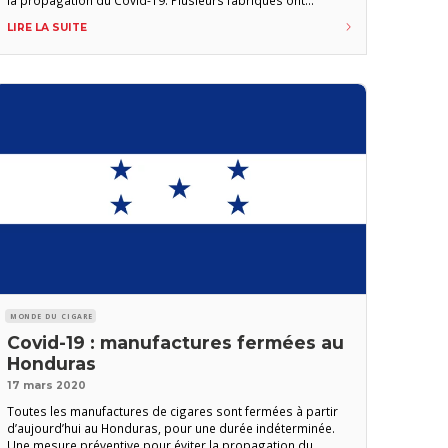
accepté de continuer à payer les employés. La déclaration
LIRE LA SUITE
de l’état d’urgence en République dominicaine a provoqué
la fermeture temporaire de plusieurs industries et zones
MONDE DU CIGARE
Covid-19 : manufactures fermées au
Honduras
17 mars 2020
Toutes les manufactures de cigares sont fermées à partir
d’aujourd’hui au Honduras, pour une durée indéterminée.
Une mesure préventive pour éviter la propagation du