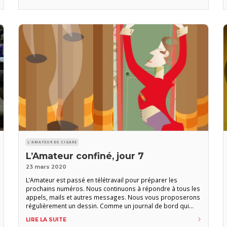
confinement. Prenez soin de vous et
L'AMATEUR DE CIGARE
L’Amateur confiné, jour 7
23 mars 2020
L’Amateur est passé en télétravail pour préparer les
prochains numéros. Nous continuons à répondre à tous les
appels, mails et autres messages. Nous vous proposerons
régulièrement un dessin. Comme un journal de bord qui
rythmera cette période spéciale. Dites nous, vous aussi, sur
LIRE LA SUITE
les réseaux sociaux ou par mail