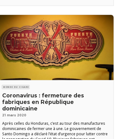
manufactures fonctionnent, confirment les sources de
L’Amateur dans l’île, mais les employés portent des
masques.
MONDE DU CIGARE
Coronavirus : fermeture des
fabriques en République
dominicaine
21 mars 2020
Après celles du Honduras, c’est au tour des manufactures
dominicaines de fermer une à une. Le gouvernement de
Santo Domingo a déclaré l’état d’urgence pour lutter contre
la propagation du Covid-19. Plusieurs fabriques ont