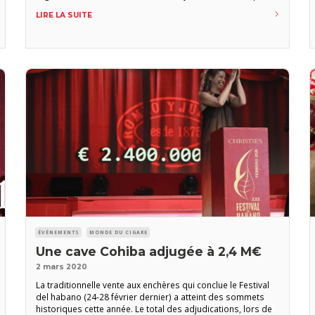
rythmera cette période spéciale. Dites nous, vous aussi, sur
LIRE LA SUITE
les réseaux sociaux ou par mail
(redaction@amateurdecigare.com), comment vous vivez ce
confinement. Prenez soin de vous et
ÉVÉNEMENTS
MONDE DU CIGARE
Une cave Cohiba adjugée à 2,4 M€
2 mars 2020
La traditionnelle vente aux enchères qui conclue le Festival
del habano (24-28 février dernier) a atteint des sommets
historiques cette année. Le total des adjudications, lors de