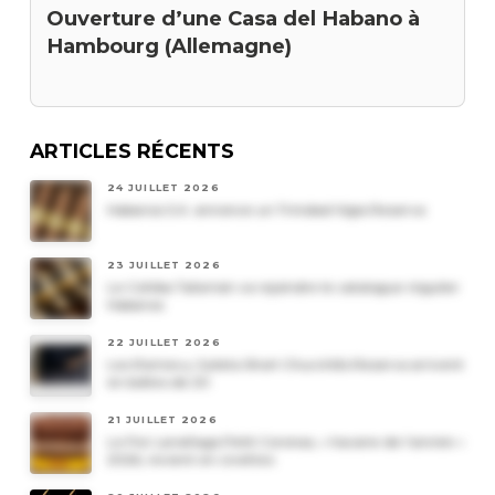
Ouverture d’une Casa del Habano à
Hambourg (Allemagne)
ARTICLES RÉCENTS
24 JUILLET 2026
Habanos S.A. annonce un Trinidad Vigia Reserva
23 JUILLET 2026
Le Cohiba Talismán va rejoindre le catalogue régulier
Habanos
22 JUILLET 2026
Les Romeo y Julieta Short Churchills Reserva arrivent
en boîtes de 20
21 JUILLET 2026
Le Por Larrañaga Petit Coronas, « havane de l’année »
2026, revient en civettes