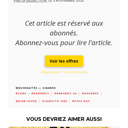
PAR LA RÉDACTION,
LE 3 NOVEMBRE 2025
Cet article est réservé aux
abonnés.
Abonnez-vous pour lire l'article.
Voir les offres
Déjà abonné ? Connectez-vous
NOUVEAUTÉS — CIGARES
/
/
/
/
#CUBA
#HABANOS
#HABANOS SA
#HAVANES
/
/
#JUAN LOPEZ
#LAGUITO 1492
#PAYS-BAS
VOUS DEVRIEZ AIMER AUSSI