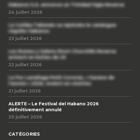
Habanos S.A. annonce un Trinidad Vigia Reserva
24 juillet 2026
Le Cohiba Talismán va rejoindre le catalogue
régulier Habanos
23 juillet 2026
Les Romeo y Julieta Short Churchills Reserva
arrivent en boîtes de 20
22 juillet 2026
Le Por Larrañaga Petit Coronas, « havane de
l’année » 2026, revient en civettes
21 juillet 2026
ALERTE – Le Festival del Habano 2026
définitivement annulé
20 juillet 2026
CATÉGORIES