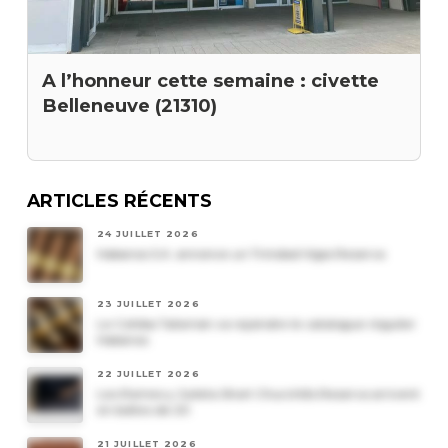
A l’honneur cette semaine : civette
Belleneuve (21310)
ARTICLES RÉCENTS
24 JUILLET 2026
Habanos S.A. annonce un Trinidad Vigia Reserva
23 JUILLET 2026
Le Cohiba Talismán va rejoindre le catalogue régulier
Habanos
22 JUILLET 2026
Les Romeo y Julieta Short Churchills Reserva arrivent
en boîtes de 20
21 JUILLET 2026