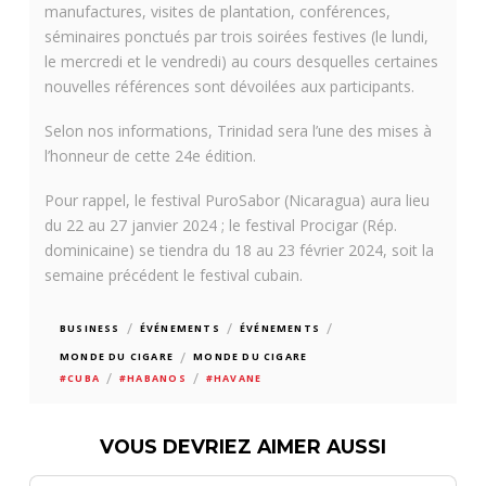
manufactures, visites de plantation, conférences,
séminaires ponctués par trois soirées festives (le lundi,
le mercredi et le vendredi) au cours desquelles certaines
nouvelles références sont dévoilées aux participants.
Selon nos informations, Trinidad sera l’une des mises à
l’honneur de cette 24e édition.
Pour rappel, le festival PuroSabor (Nicaragua) aura lieu
du 22 au 27 janvier 2024 ; le festival Procigar (Rép.
dominicaine) se tiendra du 18 au 23 février 2024, soit la
semaine précédent le festival cubain.
/
/
/
BUSINESS
ÉVÉNEMENTS
ÉVÉNEMENTS
/
MONDE DU CIGARE
MONDE DU CIGARE
/
/
#CUBA
#HABANOS
#HAVANE
VOUS DEVRIEZ AIMER AUSSI