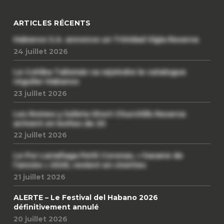
ARTICLES RÉCENTS
Habanos S.A. annonce un Trinidad Vigia Reserva
24 juillet 2026
Le Cohiba Talismán va rejoindre le catalogue
régulier Habanos
23 juillet 2026
Les Romeo y Julieta Short Churchills Reserva
arrivent en boîtes de 20
22 juillet 2026
Le Por Larrañaga Petit Coronas, « havane de
l’année » 2026, revient en civettes
21 juillet 2026
ALERTE – Le Festival del Habano 2026
définitivement annulé
20 juillet 2026