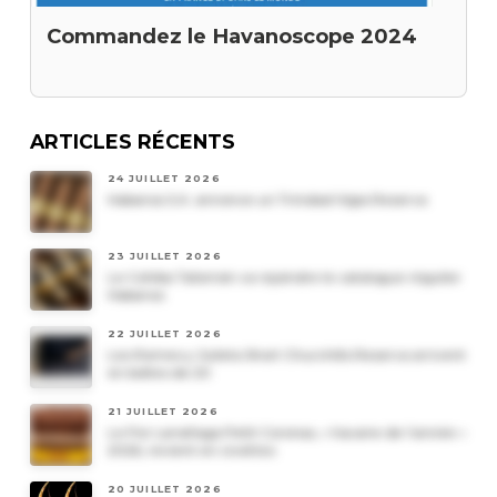
Commandez le Havanoscope 2024
ARTICLES RÉCENTS
24 JUILLET 2026
Habanos S.A. annonce un Trinidad Vigia Reserva
23 JUILLET 2026
Le Cohiba Talismán va rejoindre le catalogue régulier
Habanos
22 JUILLET 2026
Les Romeo y Julieta Short Churchills Reserva arrivent
en boîtes de 20
21 JUILLET 2026
Le Por Larrañaga Petit Coronas, « havane de l’année »
2026, revient en civettes
20 JUILLET 2026