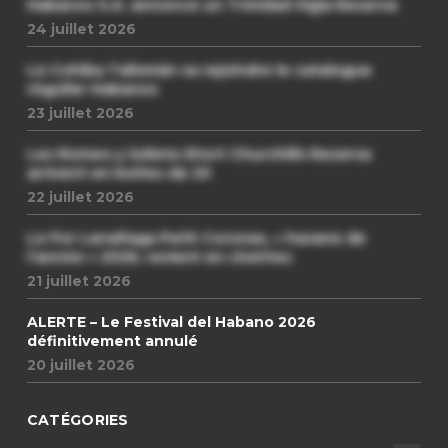
Habanos S.A. annonce un Trinidad Vigia Reserva
24 juillet 2026
Le Cohiba Talismán va rejoindre le catalogue
régulier Habanos
23 juillet 2026
Les Romeo y Julieta Short Churchills Reserva
arrivent en boîtes de 20
22 juillet 2026
Le Por Larrañaga Petit Coronas, « havane de
l’année » 2026, revient en civettes
21 juillet 2026
ALERTE – Le Festival del Habano 2026
définitivement annulé
20 juillet 2026
CATÉGORIES